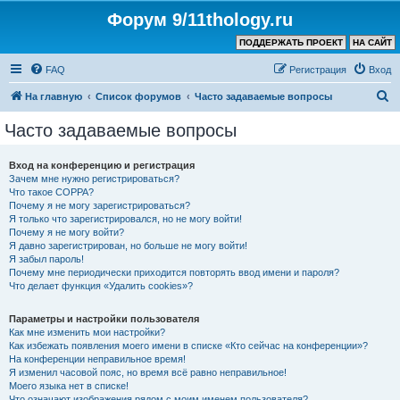
Форум 9/11thology.ru
ПОДДЕРЖАТЬ ПРОЕКТ
НА САЙТ
FAQ
Регистрация
Вход
П
На главную
Список форумов
Часто задаваемые вопросы
о
Часто задаваемые вопросы
и
с
Вход на конференцию и регистрация
Зачем мне нужно регистрироваться?
к
Что такое COPPA?
Почему я не могу зарегистрироваться?
Я только что зарегистрировался, но не могу войти!
Почему я не могу войти?
Я давно зарегистрирован, но больше не могу войти!
Я забыл пароль!
Почему мне периодически приходится повторять ввод имени и пароля?
Что делает функция «Удалить cookies»?
Параметры и настройки пользователя
Как мне изменить мои настройки?
Как избежать появления моего имени в списке «Кто сейчас на конференции»?
На конференции неправильное время!
Я изменил часовой пояс, но время всё равно неправильное!
Моего языка нет в списке!
Что означают изображения рядом с моим именем пользователя?