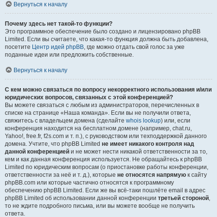
Вернуться к началу
Почему здесь нет такой-то функции?
Это программное обеспечение было создано и лицензировано phpBB
Limited. Если вы считаете, что какая-то функция должна быть добавлена,
посетите
Центр идей phpBB
, где можно отдать свой голос за уже
поданные идеи или предложить собственные.
Вернуться к началу
С кем можно связаться по вопросу некорректного использования и/или
юридических вопросов, связанных с этой конференцией?
Вы можете связаться с любым из администраторов, перечисленных в
списке на странице «Наша команда». Если вы не получили ответа,
свяжитесь с владельцем домена (сделайте
whois lookup
) или, если
конференция находится на бесплатном домене (например, chat.ru,
Yahoo!, free.fr, f2s.com и т. п.), с руководством или техподдержкой данного
домена. Учтите, что phpBB Limited
не имеет никакого контроля над
данной конференцией
и не может нести никакой ответственности за то,
кем и как данная конференция используется. Не обращайтесь к phpBB
Limited по юридическим вопросам (о приостановке работы конференции,
ответственности за неё и т. д.), которые
не относятся напрямую
к сайту
phpBB.com или которые частично относятся к программному
обеспечению phpBB Limited. Если же вы всё-таки пошлёте email в адрес
phpBB Limited об использовании данной конференции
третьей стороной
,
то не ждите подробного письма, или вы можете вообще не получить
ответа.