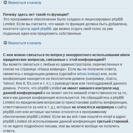
Вернуться к началу
Почему здесь нет такой-то функции?
Это программное обеспечение было создано и лицензировано phpBB
Limited. Если вы считаете, что какая-то функция должна быть добавлена,
посетите
Центр идей phpBB
, где можно отдать свой голос за уже
поданные идеи или предложить собственные.
Вернуться к началу
С кем можно связаться по вопросу некорректного использования и/или
юридических вопросов, связанных с этой конференцией?
Вы можете связаться с любым из администраторов, перечисленных в
списке на странице «Наша команда». Если вы не получили ответа,
свяжитесь с владельцем домена (сделайте
whois lookup
) или, если
конференция находится на бесплатном домене (например, chat.ru,
Yahoo!, free.fr, f2s.com и т. п.), с руководством или техподдержкой данного
домена. Учтите, что phpBB Limited
не имеет никакого контроля над
данной конференцией
и не может нести никакой ответственности за то,
кем и как данная конференция используется. Не обращайтесь к phpBB
Limited по юридическим вопросам (о приостановке работы конференции,
ответственности за неё и т. д.), которые
не относятся напрямую
к сайту
phpBB.com или которые частично относятся к программному
обеспечению phpBB Limited. Если же вы всё-таки пошлёте email в адрес
phpBB Limited об использовании данной конференции
третьей стороной
,
то не ждите подробного письма, или вы можете вообще не получить
ответа.