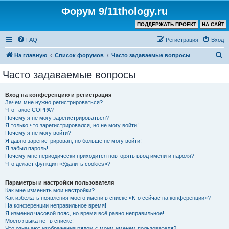
Форум 9/11thology.ru
ПОДДЕРЖАТЬ ПРОЕКТ
НА САЙТ
FAQ
Регистрация
Вход
П
На главную
Список форумов
Часто задаваемые вопросы
о
Часто задаваемые вопросы
и
с
Вход на конференцию и регистрация
Зачем мне нужно регистрироваться?
к
Что такое COPPA?
Почему я не могу зарегистрироваться?
Я только что зарегистрировался, но не могу войти!
Почему я не могу войти?
Я давно зарегистрирован, но больше не могу войти!
Я забыл пароль!
Почему мне периодически приходится повторять ввод имени и пароля?
Что делает функция «Удалить cookies»?
Параметры и настройки пользователя
Как мне изменить мои настройки?
Как избежать появления моего имени в списке «Кто сейчас на конференции»?
На конференции неправильное время!
Я изменил часовой пояс, но время всё равно неправильное!
Моего языка нет в списке!
Что означают изображения рядом с моим именем пользователя?