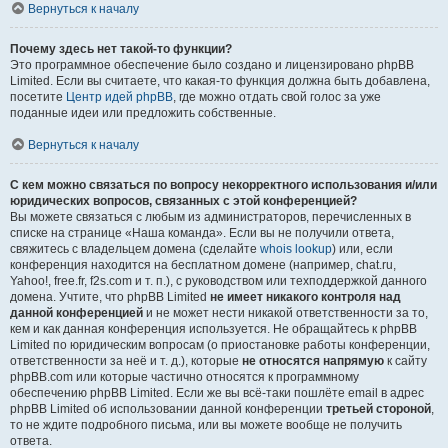
Вернуться к началу
Почему здесь нет такой-то функции?
Это программное обеспечение было создано и лицензировано phpBB
Limited. Если вы считаете, что какая-то функция должна быть добавлена,
посетите
Центр идей phpBB
, где можно отдать свой голос за уже
поданные идеи или предложить собственные.
Вернуться к началу
С кем можно связаться по вопросу некорректного использования и/или
юридических вопросов, связанных с этой конференцией?
Вы можете связаться с любым из администраторов, перечисленных в
списке на странице «Наша команда». Если вы не получили ответа,
свяжитесь с владельцем домена (сделайте
whois lookup
) или, если
конференция находится на бесплатном домене (например, chat.ru,
Yahoo!, free.fr, f2s.com и т. п.), с руководством или техподдержкой данного
домена. Учтите, что phpBB Limited
не имеет никакого контроля над
данной конференцией
и не может нести никакой ответственности за то,
кем и как данная конференция используется. Не обращайтесь к phpBB
Limited по юридическим вопросам (о приостановке работы конференции,
ответственности за неё и т. д.), которые
не относятся напрямую
к сайту
phpBB.com или которые частично относятся к программному
обеспечению phpBB Limited. Если же вы всё-таки пошлёте email в адрес
phpBB Limited об использовании данной конференции
третьей стороной
,
то не ждите подробного письма, или вы можете вообще не получить
ответа.