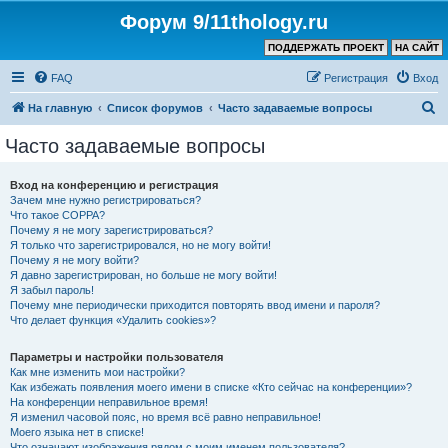
Форум 9/11thology.ru
ПОДДЕРЖАТЬ ПРОЕКТ
НА САЙТ
FAQ
Регистрация
Вход
П
На главную
Список форумов
Часто задаваемые вопросы
о
Часто задаваемые вопросы
и
с
Вход на конференцию и регистрация
Зачем мне нужно регистрироваться?
к
Что такое COPPA?
Почему я не могу зарегистрироваться?
Я только что зарегистрировался, но не могу войти!
Почему я не могу войти?
Я давно зарегистрирован, но больше не могу войти!
Я забыл пароль!
Почему мне периодически приходится повторять ввод имени и пароля?
Что делает функция «Удалить cookies»?
Параметры и настройки пользователя
Как мне изменить мои настройки?
Как избежать появления моего имени в списке «Кто сейчас на конференции»?
На конференции неправильное время!
Я изменил часовой пояс, но время всё равно неправильное!
Моего языка нет в списке!
Что означают изображения рядом с моим именем пользователя?