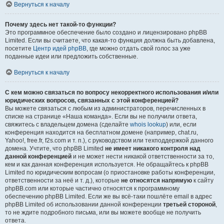
Вернуться к началу
Почему здесь нет такой-то функции?
Это программное обеспечение было создано и лицензировано phpBB
Limited. Если вы считаете, что какая-то функция должна быть добавлена,
посетите
Центр идей phpBB
, где можно отдать свой голос за уже
поданные идеи или предложить собственные.
Вернуться к началу
С кем можно связаться по вопросу некорректного использования и/или
юридических вопросов, связанных с этой конференцией?
Вы можете связаться с любым из администраторов, перечисленных в
списке на странице «Наша команда». Если вы не получили ответа,
свяжитесь с владельцем домена (сделайте
whois lookup
) или, если
конференция находится на бесплатном домене (например, chat.ru,
Yahoo!, free.fr, f2s.com и т. п.), с руководством или техподдержкой данного
домена. Учтите, что phpBB Limited
не имеет никакого контроля над
данной конференцией
и не может нести никакой ответственности за то,
кем и как данная конференция используется. Не обращайтесь к phpBB
Limited по юридическим вопросам (о приостановке работы конференции,
ответственности за неё и т. д.), которые
не относятся напрямую
к сайту
phpBB.com или которые частично относятся к программному
обеспечению phpBB Limited. Если же вы всё-таки пошлёте email в адрес
phpBB Limited об использовании данной конференции
третьей стороной
,
то не ждите подробного письма, или вы можете вообще не получить
ответа.