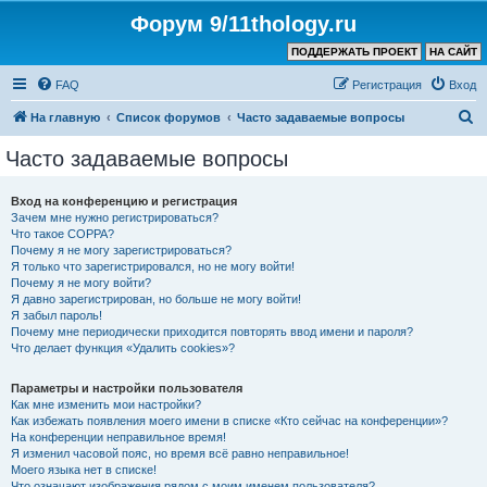
Форум 9/11thology.ru
ПОДДЕРЖАТЬ ПРОЕКТ
НА САЙТ
FAQ
Регистрация
Вход
П
На главную
Список форумов
Часто задаваемые вопросы
о
Часто задаваемые вопросы
и
с
Вход на конференцию и регистрация
Зачем мне нужно регистрироваться?
к
Что такое COPPA?
Почему я не могу зарегистрироваться?
Я только что зарегистрировался, но не могу войти!
Почему я не могу войти?
Я давно зарегистрирован, но больше не могу войти!
Я забыл пароль!
Почему мне периодически приходится повторять ввод имени и пароля?
Что делает функция «Удалить cookies»?
Параметры и настройки пользователя
Как мне изменить мои настройки?
Как избежать появления моего имени в списке «Кто сейчас на конференции»?
На конференции неправильное время!
Я изменил часовой пояс, но время всё равно неправильное!
Моего языка нет в списке!
Что означают изображения рядом с моим именем пользователя?