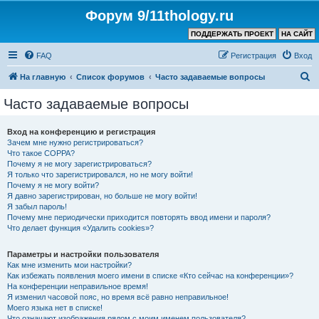
Форум 9/11thology.ru
ПОДДЕРЖАТЬ ПРОЕКТ
НА САЙТ
FAQ
Регистрация
Вход
П
На главную
Список форумов
Часто задаваемые вопросы
о
Часто задаваемые вопросы
и
с
Вход на конференцию и регистрация
Зачем мне нужно регистрироваться?
к
Что такое COPPA?
Почему я не могу зарегистрироваться?
Я только что зарегистрировался, но не могу войти!
Почему я не могу войти?
Я давно зарегистрирован, но больше не могу войти!
Я забыл пароль!
Почему мне периодически приходится повторять ввод имени и пароля?
Что делает функция «Удалить cookies»?
Параметры и настройки пользователя
Как мне изменить мои настройки?
Как избежать появления моего имени в списке «Кто сейчас на конференции»?
На конференции неправильное время!
Я изменил часовой пояс, но время всё равно неправильное!
Моего языка нет в списке!
Что означают изображения рядом с моим именем пользователя?