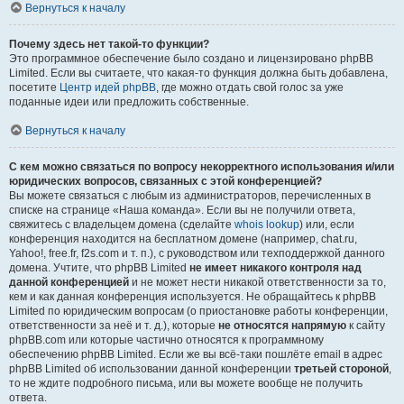
Вернуться к началу
Почему здесь нет такой-то функции?
Это программное обеспечение было создано и лицензировано phpBB
Limited. Если вы считаете, что какая-то функция должна быть добавлена,
посетите
Центр идей phpBB
, где можно отдать свой голос за уже
поданные идеи или предложить собственные.
Вернуться к началу
С кем можно связаться по вопросу некорректного использования и/или
юридических вопросов, связанных с этой конференцией?
Вы можете связаться с любым из администраторов, перечисленных в
списке на странице «Наша команда». Если вы не получили ответа,
свяжитесь с владельцем домена (сделайте
whois lookup
) или, если
конференция находится на бесплатном домене (например, chat.ru,
Yahoo!, free.fr, f2s.com и т. п.), с руководством или техподдержкой данного
домена. Учтите, что phpBB Limited
не имеет никакого контроля над
данной конференцией
и не может нести никакой ответственности за то,
кем и как данная конференция используется. Не обращайтесь к phpBB
Limited по юридическим вопросам (о приостановке работы конференции,
ответственности за неё и т. д.), которые
не относятся напрямую
к сайту
phpBB.com или которые частично относятся к программному
обеспечению phpBB Limited. Если же вы всё-таки пошлёте email в адрес
phpBB Limited об использовании данной конференции
третьей стороной
,
то не ждите подробного письма, или вы можете вообще не получить
ответа.