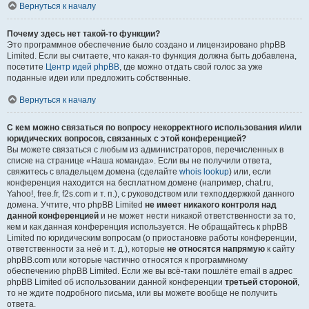
Вернуться к началу
Почему здесь нет такой-то функции?
Это программное обеспечение было создано и лицензировано phpBB
Limited. Если вы считаете, что какая-то функция должна быть добавлена,
посетите
Центр идей phpBB
, где можно отдать свой голос за уже
поданные идеи или предложить собственные.
Вернуться к началу
С кем можно связаться по вопросу некорректного использования и/или
юридических вопросов, связанных с этой конференцией?
Вы можете связаться с любым из администраторов, перечисленных в
списке на странице «Наша команда». Если вы не получили ответа,
свяжитесь с владельцем домена (сделайте
whois lookup
) или, если
конференция находится на бесплатном домене (например, chat.ru,
Yahoo!, free.fr, f2s.com и т. п.), с руководством или техподдержкой данного
домена. Учтите, что phpBB Limited
не имеет никакого контроля над
данной конференцией
и не может нести никакой ответственности за то,
кем и как данная конференция используется. Не обращайтесь к phpBB
Limited по юридическим вопросам (о приостановке работы конференции,
ответственности за неё и т. д.), которые
не относятся напрямую
к сайту
phpBB.com или которые частично относятся к программному
обеспечению phpBB Limited. Если же вы всё-таки пошлёте email в адрес
phpBB Limited об использовании данной конференции
третьей стороной
,
то не ждите подробного письма, или вы можете вообще не получить
ответа.