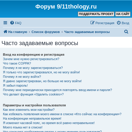
Форум 9/11thology.ru
ПОДДЕРЖАТЬ ПРОЕКТ
НА САЙТ
FAQ
Регистрация
Вход
П
На главную
Список форумов
Часто задаваемые вопросы
о
Часто задаваемые вопросы
и
с
Вход на конференцию и регистрация
Зачем мне нужно регистрироваться?
к
Что такое COPPA?
Почему я не могу зарегистрироваться?
Я только что зарегистрировался, но не могу войти!
Почему я не могу войти?
Я давно зарегистрирован, но больше не могу войти!
Я забыл пароль!
Почему мне периодически приходится повторять ввод имени и пароля?
Что делает функция «Удалить cookies»?
Параметры и настройки пользователя
Как мне изменить мои настройки?
Как избежать появления моего имени в списке «Кто сейчас на конференции»?
На конференции неправильное время!
Я изменил часовой пояс, но время всё равно неправильное!
Моего языка нет в списке!
Что означают изображения рядом с моим именем пользователя?