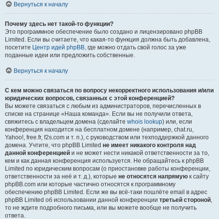
Вернуться к началу
Почему здесь нет такой-то функции?
Это программное обеспечение было создано и лицензировано phpBB
Limited. Если вы считаете, что какая-то функция должна быть добавлена,
посетите
Центр идей phpBB
, где можно отдать свой голос за уже
поданные идеи или предложить собственные.
Вернуться к началу
С кем можно связаться по вопросу некорректного использования и/или
юридических вопросов, связанных с этой конференцией?
Вы можете связаться с любым из администраторов, перечисленных в
списке на странице «Наша команда». Если вы не получили ответа,
свяжитесь с владельцем домена (сделайте
whois lookup
) или, если
конференция находится на бесплатном домене (например, chat.ru,
Yahoo!, free.fr, f2s.com и т. п.), с руководством или техподдержкой данного
домена. Учтите, что phpBB Limited
не имеет никакого контроля над
данной конференцией
и не может нести никакой ответственности за то,
кем и как данная конференция используется. Не обращайтесь к phpBB
Limited по юридическим вопросам (о приостановке работы конференции,
ответственности за неё и т. д.), которые
не относятся напрямую
к сайту
phpBB.com или которые частично относятся к программному
обеспечению phpBB Limited. Если же вы всё-таки пошлёте email в адрес
phpBB Limited об использовании данной конференции
третьей стороной
,
то не ждите подробного письма, или вы можете вообще не получить
ответа.