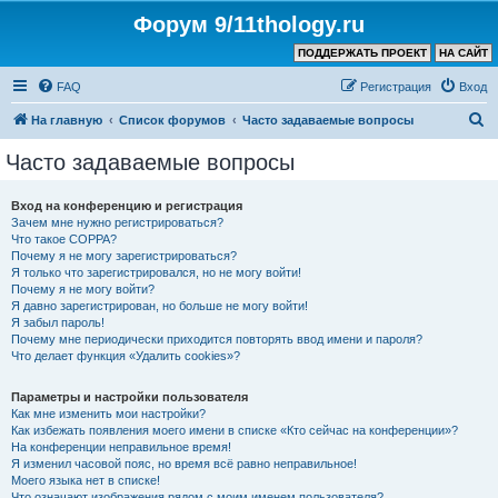
Форум 9/11thology.ru
ПОДДЕРЖАТЬ ПРОЕКТ
НА САЙТ
FAQ
Регистрация
Вход
П
На главную
Список форумов
Часто задаваемые вопросы
о
Часто задаваемые вопросы
и
с
Вход на конференцию и регистрация
Зачем мне нужно регистрироваться?
к
Что такое COPPA?
Почему я не могу зарегистрироваться?
Я только что зарегистрировался, но не могу войти!
Почему я не могу войти?
Я давно зарегистрирован, но больше не могу войти!
Я забыл пароль!
Почему мне периодически приходится повторять ввод имени и пароля?
Что делает функция «Удалить cookies»?
Параметры и настройки пользователя
Как мне изменить мои настройки?
Как избежать появления моего имени в списке «Кто сейчас на конференции»?
На конференции неправильное время!
Я изменил часовой пояс, но время всё равно неправильное!
Моего языка нет в списке!
Что означают изображения рядом с моим именем пользователя?