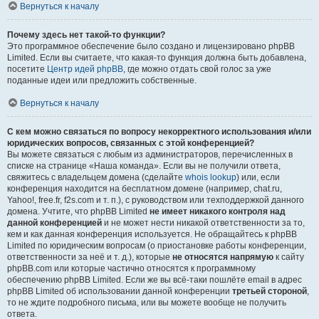
Вернуться к началу
Почему здесь нет такой-то функции?
Это программное обеспечение было создано и лицензировано phpBB
Limited. Если вы считаете, что какая-то функция должна быть добавлена,
посетите
Центр идей phpBB
, где можно отдать свой голос за уже
поданные идеи или предложить собственные.
Вернуться к началу
С кем можно связаться по вопросу некорректного использования и/или
юридических вопросов, связанных с этой конференцией?
Вы можете связаться с любым из администраторов, перечисленных в
списке на странице «Наша команда». Если вы не получили ответа,
свяжитесь с владельцем домена (сделайте
whois lookup
) или, если
конференция находится на бесплатном домене (например, chat.ru,
Yahoo!, free.fr, f2s.com и т. п.), с руководством или техподдержкой данного
домена. Учтите, что phpBB Limited
не имеет никакого контроля над
данной конференцией
и не может нести никакой ответственности за то,
кем и как данная конференция используется. Не обращайтесь к phpBB
Limited по юридическим вопросам (о приостановке работы конференции,
ответственности за неё и т. д.), которые
не относятся напрямую
к сайту
phpBB.com или которые частично относятся к программному
обеспечению phpBB Limited. Если же вы всё-таки пошлёте email в адрес
phpBB Limited об использовании данной конференции
третьей стороной
,
то не ждите подробного письма, или вы можете вообще не получить
ответа.