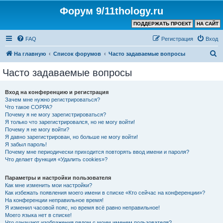
Форум 9/11thology.ru
ПОДДЕРЖАТЬ ПРОЕКТ
НА САЙТ
FAQ
Регистрация
Вход
П
На главную
Список форумов
Часто задаваемые вопросы
о
Часто задаваемые вопросы
и
с
Вход на конференцию и регистрация
Зачем мне нужно регистрироваться?
к
Что такое COPPA?
Почему я не могу зарегистрироваться?
Я только что зарегистрировался, но не могу войти!
Почему я не могу войти?
Я давно зарегистрирован, но больше не могу войти!
Я забыл пароль!
Почему мне периодически приходится повторять ввод имени и пароля?
Что делает функция «Удалить cookies»?
Параметры и настройки пользователя
Как мне изменить мои настройки?
Как избежать появления моего имени в списке «Кто сейчас на конференции»?
На конференции неправильное время!
Я изменил часовой пояс, но время всё равно неправильное!
Моего языка нет в списке!
Что означают изображения рядом с моим именем пользователя?