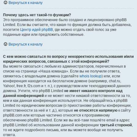
Вернуться к началу
Почему здесь нет такой-то функции?
Это программное обеспечение было создано и лицензировано phpBB
Limited. Если вы считаете, что какая-то функция должна быть добавлена,
посетите
Центр идей phpBB
, где можно отдать свой голос за уже
поданные идеи или предложить собственные.
Вернуться к началу
С кем можно связаться по вопросу некорректного использования и/или
юридических вопросов, связанных с этой конференцией?
Вы можете связаться с любым из администраторов, перечисленных в
списке на странице «Наша команда». Если вы не получили ответа,
свяжитесь с владельцем домена (сделайте
whois lookup
) или, если
конференция находится на бесплатном домене (например, chat.ru,
Yahoo!, free.fr, f2s.com и т. п.), с руководством или техподдержкой данного
домена. Учтите, что phpBB Limited
не имеет никакого контроля над
данной конференцией
и не может нести никакой ответственности за то,
кем и как данная конференция используется. Не обращайтесь к phpBB
Limited по юридическим вопросам (о приостановке работы конференции,
ответственности за неё и т. д.), которые
не относятся напрямую
к сайту
phpBB.com или которые частично относятся к программному
обеспечению phpBB Limited. Если же вы всё-таки пошлёте email в адрес
phpBB Limited об использовании данной конференции
третьей стороной
,
то не ждите подробного письма, или вы можете вообще не получить
ответа.