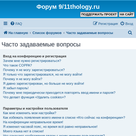
Форум 9/11thology.ru
ПОДДЕРЖАТЬ ПРОЕКТ
НА САЙТ
FAQ
Регистрация
Вход
П
На главную
Список форумов
Часто задаваемые вопросы
о
Часто задаваемые вопросы
и
с
Вход на конференцию и регистрация
Зачем мне нужно регистрироваться?
к
Что такое COPPA?
Почему я не могу зарегистрироваться?
Я только что зарегистрировался, но не могу войти!
Почему я не могу войти?
Я давно зарегистрирован, но больше не могу войти!
Я забыл пароль!
Почему мне периодически приходится повторять ввод имени и пароля?
Что делает функция «Удалить cookies»?
Параметры и настройки пользователя
Как мне изменить мои настройки?
Как избежать появления моего имени в списке «Кто сейчас на конференции»?
На конференции неправильное время!
Я изменил часовой пояс, но время всё равно неправильное!
Моего языка нет в списке!
Что означают изображения рядом с моим именем пользователя?