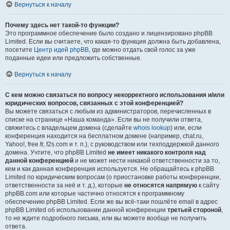
Вернуться к началу
Почему здесь нет такой-то функции?
Это программное обеспечение было создано и лицензировано phpBB
Limited. Если вы считаете, что какая-то функция должна быть добавлена,
посетите
Центр идей phpBB
, где можно отдать свой голос за уже
поданные идеи или предложить собственные.
Вернуться к началу
С кем можно связаться по вопросу некорректного использования и/или
юридических вопросов, связанных с этой конференцией?
Вы можете связаться с любым из администраторов, перечисленных в
списке на странице «Наша команда». Если вы не получили ответа,
свяжитесь с владельцем домена (сделайте
whois lookup
) или, если
конференция находится на бесплатном домене (например, chat.ru,
Yahoo!, free.fr, f2s.com и т. п.), с руководством или техподдержкой данного
домена. Учтите, что phpBB Limited
не имеет никакого контроля над
данной конференцией
и не может нести никакой ответственности за то,
кем и как данная конференция используется. Не обращайтесь к phpBB
Limited по юридическим вопросам (о приостановке работы конференции,
ответственности за неё и т. д.), которые
не относятся напрямую
к сайту
phpBB.com или которые частично относятся к программному
обеспечению phpBB Limited. Если же вы всё-таки пошлёте email в адрес
phpBB Limited об использовании данной конференции
третьей стороной
,
то не ждите подробного письма, или вы можете вообще не получить
ответа.