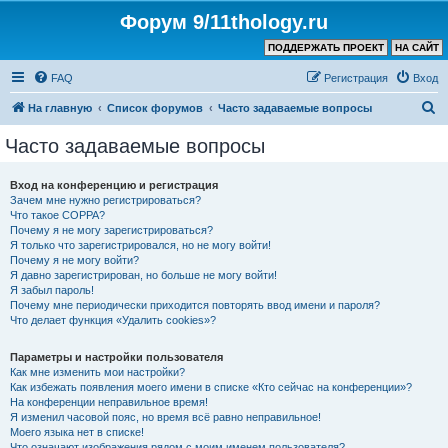
Форум 9/11thology.ru
ПОДДЕРЖАТЬ ПРОЕКТ
НА САЙТ
FAQ
Регистрация
Вход
П
На главную
Список форумов
Часто задаваемые вопросы
о
Часто задаваемые вопросы
и
с
Вход на конференцию и регистрация
Зачем мне нужно регистрироваться?
к
Что такое COPPA?
Почему я не могу зарегистрироваться?
Я только что зарегистрировался, но не могу войти!
Почему я не могу войти?
Я давно зарегистрирован, но больше не могу войти!
Я забыл пароль!
Почему мне периодически приходится повторять ввод имени и пароля?
Что делает функция «Удалить cookies»?
Параметры и настройки пользователя
Как мне изменить мои настройки?
Как избежать появления моего имени в списке «Кто сейчас на конференции»?
На конференции неправильное время!
Я изменил часовой пояс, но время всё равно неправильное!
Моего языка нет в списке!
Что означают изображения рядом с моим именем пользователя?