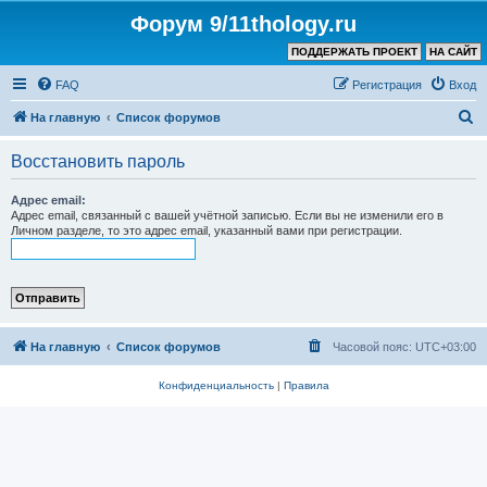
Форум 9/11thology.ru
ПОДДЕРЖАТЬ ПРОЕКТ
НА САЙТ
FAQ
Регистрация
Вход
П
На главную
Список форумов
о
Восстановить пароль
и
с
Адрес email:
Адрес email, связанный с вашей учётной записью. Если вы не изменили его в
к
Личном разделе, то это адрес email, указанный вами при регистрации.
На главную
Список форумов
Часовой пояс:
UTC+03:00
Конфиденциальность
|
Правила