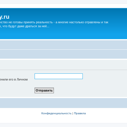
y.ru
нство не готовы принять реальность - а многие настолько отравлены и так
что будут даже драться за неё...
енили его в Личном
Конфиденциальность
|
Правила