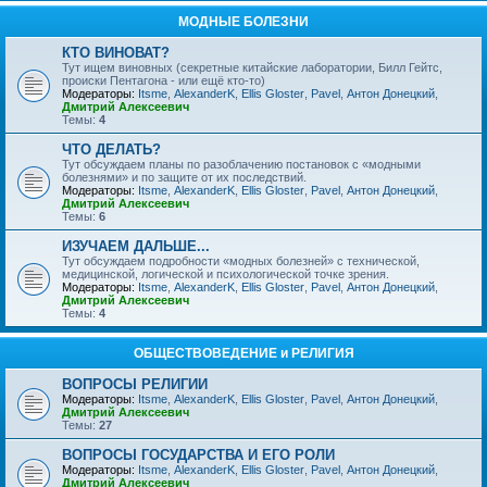
МОДНЫЕ БОЛЕЗНИ
КТО ВИНОВАТ?
Тут ищем виновных (секретные китайские лаборатории, Билл Гейтс,
происки Пентагона - или ещё кто-то)
Модераторы:
Itsme
,
AlexanderK
,
Ellis Gloster
,
Pavel
,
Антон Донецкий
,
Дмитрий Алексеевич
Темы:
4
ЧТО ДЕЛАТЬ?
Тут обсуждаем планы по разоблачению постановок с «модными
болезнями» и по защите от их последствий.
Модераторы:
Itsme
,
AlexanderK
,
Ellis Gloster
,
Pavel
,
Антон Донецкий
,
Дмитрий Алексеевич
Темы:
6
ИЗУЧАЕМ ДАЛЬШЕ...
Тут обсуждаем подробности «модных болезней» с технической,
медицинской, логической и психологической точке зрения.
Модераторы:
Itsme
,
AlexanderK
,
Ellis Gloster
,
Pavel
,
Антон Донецкий
,
Дмитрий Алексеевич
Темы:
4
ОБЩЕСТВОВЕДЕНИЕ и РЕЛИГИЯ
ВОПРОСЫ РЕЛИГИИ
Модераторы:
Itsme
,
AlexanderK
,
Ellis Gloster
,
Pavel
,
Антон Донецкий
,
Дмитрий Алексеевич
Темы:
27
ВОПРОСЫ ГОСУДАРСТВА И ЕГО РОЛИ
Модераторы:
Itsme
,
AlexanderK
,
Ellis Gloster
,
Pavel
,
Антон Донецкий
,
Дмитрий Алексеевич