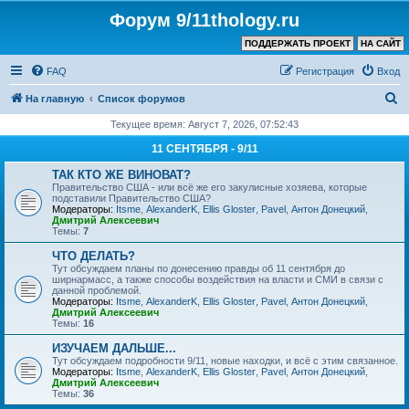
Форум 9/11thology.ru
ПОДДЕРЖАТЬ ПРОЕКТ
НА САЙТ
FAQ
Регистрация
Вход
П
На главную
Список форумов
о
Текущее время: Август 7, 2026, 07:52:43
и
11 СЕНТЯБРЯ - 9/11
с
ТАК КТО ЖЕ ВИНОВАТ?
к
Правительство США - или всё же его закулисные хозяева, которые
подставили Правительство США?
Модераторы:
Itsme
,
AlexanderK
,
Ellis Gloster
,
Pavel
,
Антон Донецкий
,
Дмитрий Алексеевич
Темы:
7
ЧТО ДЕЛАТЬ?
Тут обсуждаем планы по донесению правды об 11 сентября до
ширнармасс, а также способы воздействия на власти и СМИ в связи с
данной проблемой.
Модераторы:
Itsme
,
AlexanderK
,
Ellis Gloster
,
Pavel
,
Антон Донецкий
,
Дмитрий Алексеевич
Темы:
16
ИЗУЧАЕМ ДАЛЬШЕ...
Тут обсуждаем подробности 9/11, новые находки, и всё с этим связанное.
Модераторы:
Itsme
,
AlexanderK
,
Ellis Gloster
,
Pavel
,
Антон Донецкий
,
Дмитрий Алексеевич
Темы:
36