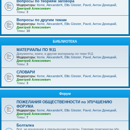
Вопросы по теориям заговора
Модераторы:
Itsme
,
AlexanderK
,
Ellis Gloster
,
Pavel
,
Антон Донецкий
,
Дмитрий Алексеевич
Темы:
3
Вопросы по другим темам
Модераторы:
Itsme
,
AlexanderK
,
Ellis Gloster
,
Pavel
,
Антон Донецкий
,
Дмитрий Алексеевич
Темы:
10
БИБЛИОТЕКА
МАТЕРИАЛЫ ПО 9\11
Документы, книги, и другие материалы по теме 9\11
Модераторы:
Itsme
,
AlexanderK
,
Ellis Gloster
,
Pavel
,
Антон Донецкий
,
Дмитрий Алексеевич
Темы:
3
СЛОВАРИ
Модераторы:
Itsme
,
AlexanderK
,
Ellis Gloster
,
Pavel
,
Антон Донецкий
,
Дмитрий Алексеевич
Темы:
3
Форум
ПОЖЕЛАНИЯ ОБЩЕСТВЕННОСТИ по УЛУЧШЕНИЮ
ФОРУМА
Модераторы:
Itsme
,
AlexanderK
,
Ellis Gloster
,
Pavel
,
Антон Донецкий
,
Дмитрий Алексеевич
Темы:
7
Болталка
Всё, не вошедшее в предыдущие разделы. Говорим практически обо