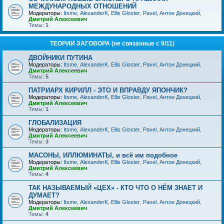
МЕЖДУНАРОДНЫХ ОТНОШЕНИЙ
Модераторы:
Itsme
,
AlexanderK
,
Ellis Gloster
,
Pavel
,
Антон Донецкий
,
Дмитрий Алексеевич
Темы:
1
ТЕОРИИ ЗАГОВОРА (не связанные с 9/11)
ДВОЙНИКИ ПУТИНА
Модераторы:
Itsme
,
AlexanderK
,
Ellis Gloster
,
Pavel
,
Антон Донецкий
,
Дмитрий Алексеевич
Темы:
5
ПАТРИАРХ КИРИЛЛ - ЭТО И ВПРАВДУ ЯПОНЧИК?
Модераторы:
Itsme
,
AlexanderK
,
Ellis Gloster
,
Pavel
,
Антон Донецкий
,
Дмитрий Алексеевич
Темы:
1
ГЛОБАЛИЗАЦИЯ
Модераторы:
Itsme
,
AlexanderK
,
Ellis Gloster
,
Pavel
,
Антон Донецкий
,
Дмитрий Алексеевич
Темы:
3
МАСОНЫ, ИЛЛЮМИНАТЫ, и всё им подобное
Модераторы:
Itsme
,
AlexanderK
,
Ellis Gloster
,
Pavel
,
Антон Донецкий
,
Дмитрий Алексеевич
Темы:
4
ТАК НАЗЫВАЕМЫЙ «ЦЕХ» - КТО ЧТО О НЁМ ЗНАЕТ И
ДУМАЕТ?
Модераторы:
Itsme
,
AlexanderK
,
Ellis Gloster
,
Pavel
,
Антон Донецкий
,
Дмитрий Алексеевич
Темы:
4