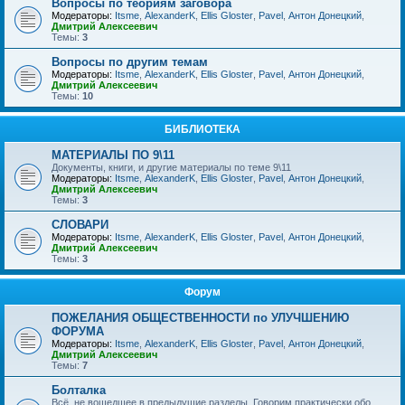
Вопросы по теориям заговора
Модераторы:
Itsme
,
AlexanderK
,
Ellis Gloster
,
Pavel
,
Антон Донецкий
,
Дмитрий Алексеевич
Темы:
3
Вопросы по другим темам
Модераторы:
Itsme
,
AlexanderK
,
Ellis Gloster
,
Pavel
,
Антон Донецкий
,
Дмитрий Алексеевич
Темы:
10
БИБЛИОТЕКА
МАТЕРИАЛЫ ПО 9\11
Документы, книги, и другие материалы по теме 9\11
Модераторы:
Itsme
,
AlexanderK
,
Ellis Gloster
,
Pavel
,
Антон Донецкий
,
Дмитрий Алексеевич
Темы:
3
СЛОВАРИ
Модераторы:
Itsme
,
AlexanderK
,
Ellis Gloster
,
Pavel
,
Антон Донецкий
,
Дмитрий Алексеевич
Темы:
3
Форум
ПОЖЕЛАНИЯ ОБЩЕСТВЕННОСТИ по УЛУЧШЕНИЮ
ФОРУМА
Модераторы:
Itsme
,
AlexanderK
,
Ellis Gloster
,
Pavel
,
Антон Донецкий
,
Дмитрий Алексеевич
Темы:
7
Болталка
Всё, не вошедшее в предыдущие разделы. Говорим практически обо