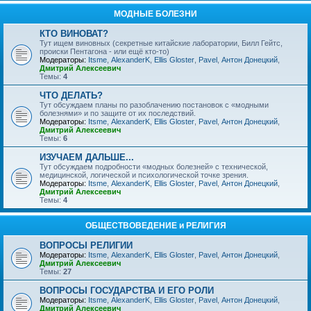
МОДНЫЕ БОЛЕЗНИ
КТО ВИНОВАТ?
Тут ищем виновных (секретные китайские лаборатории, Билл Гейтс,
происки Пентагона - или ещё кто-то)
Модераторы:
Itsme
,
AlexanderK
,
Ellis Gloster
,
Pavel
,
Антон Донецкий
,
Дмитрий Алексеевич
Темы:
4
ЧТО ДЕЛАТЬ?
Тут обсуждаем планы по разоблачению постановок с «модными
болезнями» и по защите от их последствий.
Модераторы:
Itsme
,
AlexanderK
,
Ellis Gloster
,
Pavel
,
Антон Донецкий
,
Дмитрий Алексеевич
Темы:
6
ИЗУЧАЕМ ДАЛЬШЕ...
Тут обсуждаем подробности «модных болезней» с технической,
медицинской, логической и психологической точке зрения.
Модераторы:
Itsme
,
AlexanderK
,
Ellis Gloster
,
Pavel
,
Антон Донецкий
,
Дмитрий Алексеевич
Темы:
4
ОБЩЕСТВОВЕДЕНИЕ и РЕЛИГИЯ
ВОПРОСЫ РЕЛИГИИ
Модераторы:
Itsme
,
AlexanderK
,
Ellis Gloster
,
Pavel
,
Антон Донецкий
,
Дмитрий Алексеевич
Темы:
27
ВОПРОСЫ ГОСУДАРСТВА И ЕГО РОЛИ
Модераторы:
Itsme
,
AlexanderK
,
Ellis Gloster
,
Pavel
,
Антон Донецкий
,
Дмитрий Алексеевич