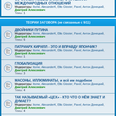
МЕЖДУНАРОДНЫХ ОТНОШЕНИЙ
Модераторы:
Itsme
,
AlexanderK
,
Ellis Gloster
,
Pavel
,
Антон Донецкий
,
Дмитрий Алексеевич
Темы:
1
ТЕОРИИ ЗАГОВОРА (не связанные с 9/11)
ДВОЙНИКИ ПУТИНА
Модераторы:
Itsme
,
AlexanderK
,
Ellis Gloster
,
Pavel
,
Антон Донецкий
,
Дмитрий Алексеевич
Темы:
5
ПАТРИАРХ КИРИЛЛ - ЭТО И ВПРАВДУ ЯПОНЧИК?
Модераторы:
Itsme
,
AlexanderK
,
Ellis Gloster
,
Pavel
,
Антон Донецкий
,
Дмитрий Алексеевич
Темы:
1
ГЛОБАЛИЗАЦИЯ
Модераторы:
Itsme
,
AlexanderK
,
Ellis Gloster
,
Pavel
,
Антон Донецкий
,
Дмитрий Алексеевич
Темы:
3
МАСОНЫ, ИЛЛЮМИНАТЫ, и всё им подобное
Модераторы:
Itsme
,
AlexanderK
,
Ellis Gloster
,
Pavel
,
Антон Донецкий
,
Дмитрий Алексеевич
Темы:
4
ТАК НАЗЫВАЕМЫЙ «ЦЕХ» - КТО ЧТО О НЁМ ЗНАЕТ И
ДУМАЕТ?
Модераторы:
Itsme
,
AlexanderK
,
Ellis Gloster
,
Pavel
,
Антон Донецкий
,
Дмитрий Алексеевич
Темы:
4