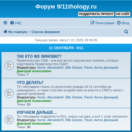
Форум 9/11thology.ru
ПОДДЕРЖАТЬ ПРОЕКТ
НА САЙТ
FAQ
Регистрация
Вход
П
На главную
Список форумов
о
Текущее время: Август 10, 2026, 06:36:05
и
11 СЕНТЯБРЯ - 9/11
с
ТАК КТО ЖЕ ВИНОВАТ?
к
Правительство США - или всё же его закулисные хозяева, которые
подставили Правительство США?
Модераторы:
Itsme
,
AlexanderK
,
Ellis Gloster
,
Pavel
,
Антон Донецкий
,
Дмитрий Алексеевич
Темы:
7
ЧТО ДЕЛАТЬ?
Тут обсуждаем планы по донесению правды об 11 сентября до
ширнармасс, а также способы воздействия на власти и СМИ в связи с
данной проблемой.
Модераторы:
Itsme
,
AlexanderK
,
Ellis Gloster
,
Pavel
,
Антон Донецкий
,
Дмитрий Алексеевич
Темы:
16
ИЗУЧАЕМ ДАЛЬШЕ...
Тут обсуждаем подробности 9/11, новые находки, и всё с этим связанное.
Модераторы:
Itsme
,
AlexanderK
,
Ellis Gloster
,
Pavel
,
Антон Донецкий
,
Дмитрий Алексеевич
Темы:
36