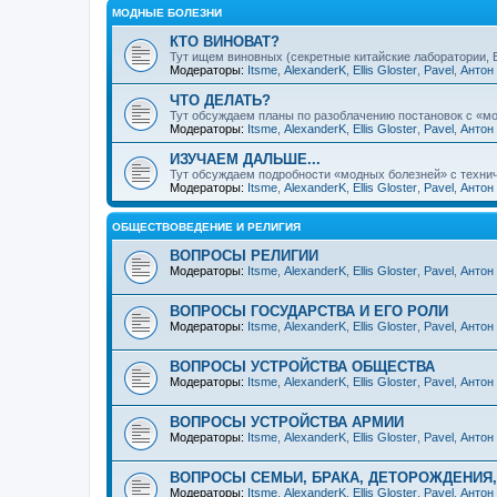
МОДНЫЕ БОЛЕЗНИ
КТО ВИНОВАТ?
Тут ищем виновных (секретные китайские лаборатории, Би
Модераторы:
Itsme
,
AlexanderK
,
Ellis Gloster
,
Pavel
,
Антон
ЧТО ДЕЛАТЬ?
Тут обсуждаем планы по разоблачению постановок с «мо
Модераторы:
Itsme
,
AlexanderK
,
Ellis Gloster
,
Pavel
,
Антон
ИЗУЧАЕМ ДАЛЬШЕ...
Тут обсуждаем подробности «модных болезней» с техниче
Модераторы:
Itsme
,
AlexanderK
,
Ellis Gloster
,
Pavel
,
Антон
ОБЩЕСТВОВЕДЕНИЕ И РЕЛИГИЯ
ВОПРОСЫ РЕЛИГИИ
Модераторы:
Itsme
,
AlexanderK
,
Ellis Gloster
,
Pavel
,
Антон
ВОПРОСЫ ГОСУДАРСТВА И ЕГО РОЛИ
Модераторы:
Itsme
,
AlexanderK
,
Ellis Gloster
,
Pavel
,
Антон
ВОПРОСЫ УСТРОЙСТВА ОБЩЕСТВА
Модераторы:
Itsme
,
AlexanderK
,
Ellis Gloster
,
Pavel
,
Антон
ВОПРОСЫ УСТРОЙСТВА АРМИИ
Модераторы:
Itsme
,
AlexanderK
,
Ellis Gloster
,
Pavel
,
Антон
ВОПРОСЫ СЕМЬИ, БРАКА, ДЕТОРОЖДЕНИЯ
Модераторы:
Itsme
,
AlexanderK
,
Ellis Gloster
,
Pavel
,
Антон