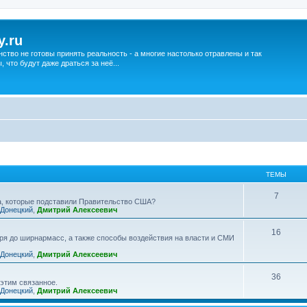
y.ru
нство не готовы принять реальность - а многие настолько отравлены и так
что будут даже драться за неё...
ТЕМЫ
7
ва, которые подставили Правительство США?
 Донецкий
,
Дмитрий Алексеевич
16
ря до ширнармасс, а также способы воздействия на власти и СМИ
 Донецкий
,
Дмитрий Алексеевич
36
 этим связанное.
 Донецкий
,
Дмитрий Алексеевич