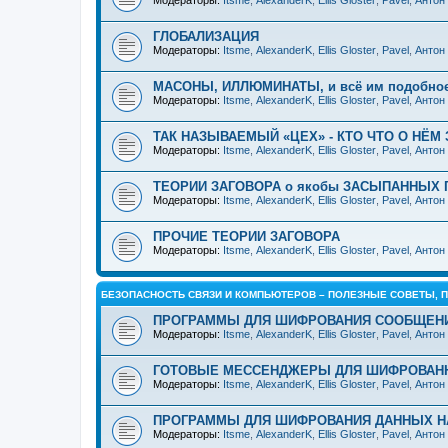
Модераторы:
Itsme
,
AlexanderK
,
Ellis Gloster
,
Pavel
,
Антон
ГЛОБАЛИЗАЦИЯ
Модераторы:
Itsme
,
AlexanderK
,
Ellis Gloster
,
Pavel
,
Антон
МАСОНЫ, ИЛЛЮМИНАТЫ, и всё им подобно
Модераторы:
Itsme
,
AlexanderK
,
Ellis Gloster
,
Pavel
,
Антон
ТАК НАЗЫВАЕМЫЙ «ЦЕХ» - КТО ЧТО О НЁМ 
Модераторы:
Itsme
,
AlexanderK
,
Ellis Gloster
,
Pavel
,
Антон
ТЕОРИИ ЗАГОВОРА о якобы ЗАСЫПАННЫХ 
Модераторы:
Itsme
,
AlexanderK
,
Ellis Gloster
,
Pavel
,
Антон
ПРОЧИЕ ТЕОРИИ ЗАГОВОРА
Модераторы:
Itsme
,
AlexanderK
,
Ellis Gloster
,
Pavel
,
Антон
БЕЗОПАСНОСТЬ СВЯЗИ И КОМПЬЮТЕРОВ – ПОЛЕЗНЫЕ СОВЕТЫ, 
ПРОГРАММЫ ДЛЯ ШИФРОВАНИЯ СООБЩЕН
Модераторы:
Itsme
,
AlexanderK
,
Ellis Gloster
,
Pavel
,
Антон
ГОТОВЫЕ МЕССЕНДЖЕРЫ ДЛЯ ШИФРОВАН
Модераторы:
Itsme
,
AlexanderK
,
Ellis Gloster
,
Pavel
,
Антон
ПРОГРАММЫ ДЛЯ ШИФРОВАНИЯ ДАННЫХ Н
Модераторы:
Itsme
,
AlexanderK
,
Ellis Gloster
,
Pavel
,
Антон