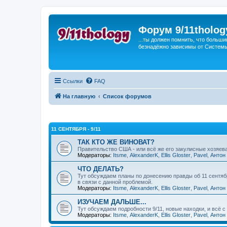
Форум 9/11tholog
...ты должен помнить, что больши
безнадёжно зависимы от Системы, 
Ссылки
FAQ
На главную
Список форумов
11 СЕНТЯБРЯ - 9/11
ТАК КТО ЖЕ ВИНОВАТ?
Правительство США - или всё же его закулисные хозяе
Модераторы:
Itsme
,
AlexanderK
,
Ellis Gloster
,
Pavel
,
Антон
ЧТО ДЕЛАТЬ?
Тут обсуждаем планы по донесению правды об 11 сентяб
в связи с данной проблемой.
Модераторы:
Itsme
,
AlexanderK
,
Ellis Gloster
,
Pavel
,
Антон
ИЗУЧАЕМ ДАЛЬШЕ...
Тут обсуждаем подробности 9/11, новые находки, и всё с
Модераторы:
Itsme
,
AlexanderK
,
Ellis Gloster
,
Pavel
,
Антон