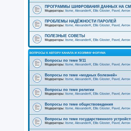
ПРОГРАММЫ ШИФРОВАНИЯ ДАННЫХ НА С
Модераторы:
Itsme
,
AlexanderK
,
Ellis Gloster
,
Pavel
,
Антон
ПРОБЛЕМЫ НАДЁЖНОСТИ ПАРОЛЕЙ
Модераторы:
Itsme
,
AlexanderK
,
Ellis Gloster
,
Pavel
,
Антон
ПОЛЕЗНЫЕ СОВЕТЫ
Модераторы:
Itsme
,
AlexanderK
,
Ellis Gloster
,
Pavel
,
Антон
ВОПРОСЫ К АВТОРУ КАНАЛА И ХОЗЯИНУ ФОРУМА
Вопросы по теме 9/11
Модераторы:
Itsme
,
AlexanderK
,
Ellis Gloster
,
Pavel
,
Антон
Вопросы по теме «модных болезней»
Модераторы:
Itsme
,
AlexanderK
,
Ellis Gloster
,
Pavel
,
Антон
Вопросы по теме религии
Модераторы:
Itsme
,
AlexanderK
,
Ellis Gloster
,
Pavel
,
Антон
Вопросы по теме обществоведения
Модераторы:
Itsme
,
AlexanderK
,
Ellis Gloster
,
Pavel
,
Антон
Вопросы по теме государственного устройст
Модераторы:
Itsme
,
AlexanderK
,
Ellis Gloster
,
Pavel
,
Антон