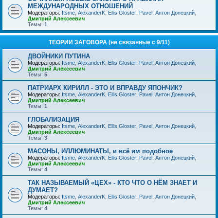
МЕЖДУНАРОДНЫХ ОТНОШЕНИЙ
Модераторы:
Itsme
,
AlexanderK
,
Ellis Gloster
,
Pavel
,
Антон Донецкий
,
Дмитрий Алексеевич
Темы:
1
ТЕОРИИ ЗАГОВОРА (не связанные с 9/11)
ДВОЙНИКИ ПУТИНА
Модераторы:
Itsme
,
AlexanderK
,
Ellis Gloster
,
Pavel
,
Антон Донецкий
,
Дмитрий Алексеевич
Темы:
5
ПАТРИАРХ КИРИЛЛ - ЭТО И ВПРАВДУ ЯПОНЧИК?
Модераторы:
Itsme
,
AlexanderK
,
Ellis Gloster
,
Pavel
,
Антон Донецкий
,
Дмитрий Алексеевич
Темы:
1
ГЛОБАЛИЗАЦИЯ
Модераторы:
Itsme
,
AlexanderK
,
Ellis Gloster
,
Pavel
,
Антон Донецкий
,
Дмитрий Алексеевич
Темы:
3
МАСОНЫ, ИЛЛЮМИНАТЫ, и всё им подобное
Модераторы:
Itsme
,
AlexanderK
,
Ellis Gloster
,
Pavel
,
Антон Донецкий
,
Дмитрий Алексеевич
Темы:
4
ТАК НАЗЫВАЕМЫЙ «ЦЕХ» - КТО ЧТО О НЁМ ЗНАЕТ И
ДУМАЕТ?
Модераторы:
Itsme
,
AlexanderK
,
Ellis Gloster
,
Pavel
,
Антон Донецкий
,
Дмитрий Алексеевич
Темы:
4