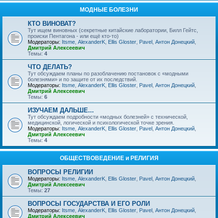
МОДНЫЕ БОЛЕЗНИ
КТО ВИНОВАТ?
Тут ищем виновных (секретные китайские лаборатории, Билл Гейтс,
происки Пентагона - или ещё кто-то)
Модераторы:
Itsme
,
AlexanderK
,
Ellis Gloster
,
Pavel
,
Антон Донецкий
,
Дмитрий Алексеевич
Темы:
4
ЧТО ДЕЛАТЬ?
Тут обсуждаем планы по разоблачению постановок с «модными
болезнями» и по защите от их последствий.
Модераторы:
Itsme
,
AlexanderK
,
Ellis Gloster
,
Pavel
,
Антон Донецкий
,
Дмитрий Алексеевич
Темы:
6
ИЗУЧАЕМ ДАЛЬШЕ...
Тут обсуждаем подробности «модных болезней» с технической,
медицинской, логической и психологической точке зрения.
Модераторы:
Itsme
,
AlexanderK
,
Ellis Gloster
,
Pavel
,
Антон Донецкий
,
Дмитрий Алексеевич
Темы:
4
ОБЩЕСТВОВЕДЕНИЕ и РЕЛИГИЯ
ВОПРОСЫ РЕЛИГИИ
Модераторы:
Itsme
,
AlexanderK
,
Ellis Gloster
,
Pavel
,
Антон Донецкий
,
Дмитрий Алексеевич
Темы:
27
ВОПРОСЫ ГОСУДАРСТВА И ЕГО РОЛИ
Модераторы:
Itsme
,
AlexanderK
,
Ellis Gloster
,
Pavel
,
Антон Донецкий
,
Дмитрий Алексеевич