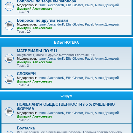
Вопросы по теориям заговора
Модераторы:
Itsme
,
AlexanderK
,
Ellis Gloster
,
Pavel
,
Антон Донецкий
,
Дмитрий Алексеевич
Темы:
3
Вопросы по другим темам
Модераторы:
Itsme
,
AlexanderK
,
Ellis Gloster
,
Pavel
,
Антон Донецкий
,
Дмитрий Алексеевич
Темы:
10
БИБЛИОТЕКА
МАТЕРИАЛЫ ПО 9\11
Документы, книги, и другие материалы по теме 9\11
Модераторы:
Itsme
,
AlexanderK
,
Ellis Gloster
,
Pavel
,
Антон Донецкий
,
Дмитрий Алексеевич
Темы:
3
СЛОВАРИ
Модераторы:
Itsme
,
AlexanderK
,
Ellis Gloster
,
Pavel
,
Антон Донецкий
,
Дмитрий Алексеевич
Темы:
3
Форум
ПОЖЕЛАНИЯ ОБЩЕСТВЕННОСТИ по УЛУЧШЕНИЮ
ФОРУМА
Модераторы:
Itsme
,
AlexanderK
,
Ellis Gloster
,
Pavel
,
Антон Донецкий
,
Дмитрий Алексеевич
Темы:
7
Болталка
Всё, не вошедшее в предыдущие разделы. Говорим практически обо