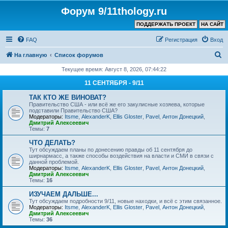
Форум 9/11thology.ru
ПОДДЕРЖАТЬ ПРОЕКТ
НА САЙТ
FAQ
Регистрация
Вход
П
На главную
Список форумов
о
Текущее время: Август 8, 2026, 07:44:22
и
11 СЕНТЯБРЯ - 9/11
с
ТАК КТО ЖЕ ВИНОВАТ?
к
Правительство США - или всё же его закулисные хозяева, которые
подставили Правительство США?
Модераторы:
Itsme
,
AlexanderK
,
Ellis Gloster
,
Pavel
,
Антон Донецкий
,
Дмитрий Алексеевич
Темы:
7
ЧТО ДЕЛАТЬ?
Тут обсуждаем планы по донесению правды об 11 сентября до
ширнармасс, а также способы воздействия на власти и СМИ в связи с
данной проблемой.
Модераторы:
Itsme
,
AlexanderK
,
Ellis Gloster
,
Pavel
,
Антон Донецкий
,
Дмитрий Алексеевич
Темы:
16
ИЗУЧАЕМ ДАЛЬШЕ...
Тут обсуждаем подробности 9/11, новые находки, и всё с этим связанное.
Модераторы:
Itsme
,
AlexanderK
,
Ellis Gloster
,
Pavel
,
Антон Донецкий
,
Дмитрий Алексеевич
Темы:
36