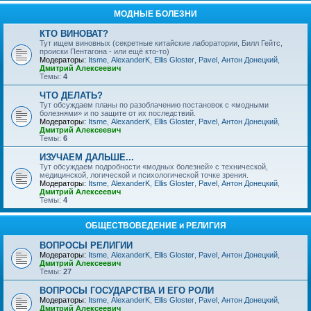
МОДНЫЕ БОЛЕЗНИ
КТО ВИНОВАТ?
Тут ищем виновных (секретные китайские лаборатории, Билл Гейтс,
происки Пентагона - или ещё кто-то)
Модераторы:
Itsme
,
AlexanderK
,
Ellis Gloster
,
Pavel
,
Антон Донецкий
,
Дмитрий Алексеевич
Темы:
4
ЧТО ДЕЛАТЬ?
Тут обсуждаем планы по разоблачению постановок с «модными
болезнями» и по защите от их последствий.
Модераторы:
Itsme
,
AlexanderK
,
Ellis Gloster
,
Pavel
,
Антон Донецкий
,
Дмитрий Алексеевич
Темы:
6
ИЗУЧАЕМ ДАЛЬШЕ...
Тут обсуждаем подробности «модных болезней» с технической,
медицинской, логической и психологической точке зрения.
Модераторы:
Itsme
,
AlexanderK
,
Ellis Gloster
,
Pavel
,
Антон Донецкий
,
Дмитрий Алексеевич
Темы:
4
ОБЩЕСТВОВЕДЕНИЕ и РЕЛИГИЯ
ВОПРОСЫ РЕЛИГИИ
Модераторы:
Itsme
,
AlexanderK
,
Ellis Gloster
,
Pavel
,
Антон Донецкий
,
Дмитрий Алексеевич
Темы:
27
ВОПРОСЫ ГОСУДАРСТВА И ЕГО РОЛИ
Модераторы:
Itsme
,
AlexanderK
,
Ellis Gloster
,
Pavel
,
Антон Донецкий
,
Дмитрий Алексеевич