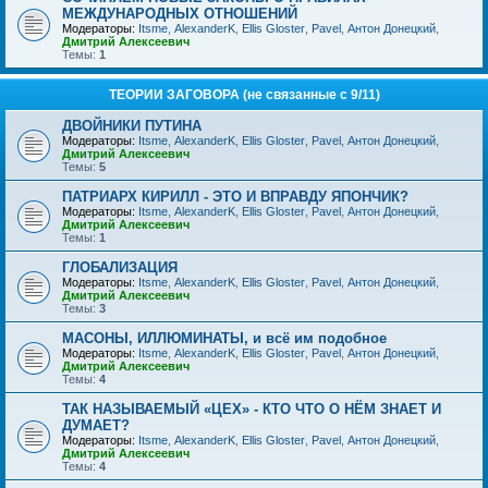
МЕЖДУНАРОДНЫХ ОТНОШЕНИЙ
Модераторы:
Itsme
,
AlexanderK
,
Ellis Gloster
,
Pavel
,
Антон Донецкий
,
Дмитрий Алексеевич
Темы:
1
ТЕОРИИ ЗАГОВОРА (не связанные с 9/11)
ДВОЙНИКИ ПУТИНА
Модераторы:
Itsme
,
AlexanderK
,
Ellis Gloster
,
Pavel
,
Антон Донецкий
,
Дмитрий Алексеевич
Темы:
5
ПАТРИАРХ КИРИЛЛ - ЭТО И ВПРАВДУ ЯПОНЧИК?
Модераторы:
Itsme
,
AlexanderK
,
Ellis Gloster
,
Pavel
,
Антон Донецкий
,
Дмитрий Алексеевич
Темы:
1
ГЛОБАЛИЗАЦИЯ
Модераторы:
Itsme
,
AlexanderK
,
Ellis Gloster
,
Pavel
,
Антон Донецкий
,
Дмитрий Алексеевич
Темы:
3
МАСОНЫ, ИЛЛЮМИНАТЫ, и всё им подобное
Модераторы:
Itsme
,
AlexanderK
,
Ellis Gloster
,
Pavel
,
Антон Донецкий
,
Дмитрий Алексеевич
Темы:
4
ТАК НАЗЫВАЕМЫЙ «ЦЕХ» - КТО ЧТО О НЁМ ЗНАЕТ И
ДУМАЕТ?
Модераторы:
Itsme
,
AlexanderK
,
Ellis Gloster
,
Pavel
,
Антон Донецкий
,
Дмитрий Алексеевич
Темы:
4