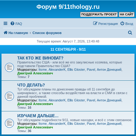
Форум 9/11thology.ru
ПОДДЕРЖАТЬ ПРОЕКТ
НА САЙТ
FAQ
Регистрация
Вход
П
На главную
Список форумов
о
Текущее время: Август 7, 2026, 13:49:48
и
11 СЕНТЯБРЯ - 9/11
с
ТАК КТО ЖЕ ВИНОВАТ?
к
Правительство США - или всё же его закулисные хозяева, которые
подставили Правительство США?
Модераторы:
Itsme
,
AlexanderK
,
Ellis Gloster
,
Pavel
,
Антон Донецкий
,
Дмитрий Алексеевич
Темы:
7
ЧТО ДЕЛАТЬ?
Тут обсуждаем планы по донесению правды об 11 сентября до
ширнармасс, а также способы воздействия на власти и СМИ в связи с
данной проблемой.
Модераторы:
Itsme
,
AlexanderK
,
Ellis Gloster
,
Pavel
,
Антон Донецкий
,
Дмитрий Алексеевич
Темы:
16
ИЗУЧАЕМ ДАЛЬШЕ...
Тут обсуждаем подробности 9/11, новые находки, и всё с этим связанное.
Модераторы:
Itsme
,
AlexanderK
,
Ellis Gloster
,
Pavel
,
Антон Донецкий
,
Дмитрий Алексеевич
Темы:
36