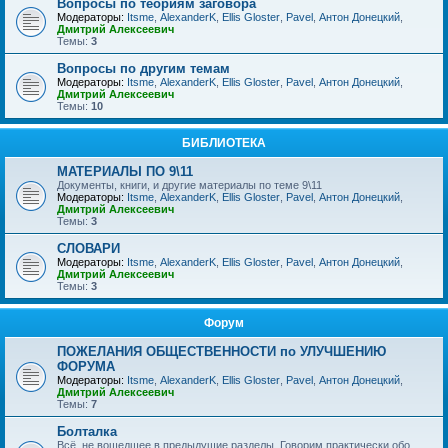
Вопросы по теориям заговора
Модераторы:
Itsme
,
AlexanderK
,
Ellis Gloster
,
Pavel
,
Антон Донецкий
,
Дмитрий Алексеевич
Темы:
3
Вопросы по другим темам
Модераторы:
Itsme
,
AlexanderK
,
Ellis Gloster
,
Pavel
,
Антон Донецкий
,
Дмитрий Алексеевич
Темы:
10
БИБЛИОТЕКА
МАТЕРИАЛЫ ПО 9\11
Документы, книги, и другие материалы по теме 9\11
Модераторы:
Itsme
,
AlexanderK
,
Ellis Gloster
,
Pavel
,
Антон Донецкий
,
Дмитрий Алексеевич
Темы:
3
СЛОВАРИ
Модераторы:
Itsme
,
AlexanderK
,
Ellis Gloster
,
Pavel
,
Антон Донецкий
,
Дмитрий Алексеевич
Темы:
3
Форум
ПОЖЕЛАНИЯ ОБЩЕСТВЕННОСТИ по УЛУЧШЕНИЮ
ФОРУМА
Модераторы:
Itsme
,
AlexanderK
,
Ellis Gloster
,
Pavel
,
Антон Донецкий
,
Дмитрий Алексеевич
Темы:
7
Болталка
Всё, не вошедшее в предыдущие разделы. Говорим практически обо