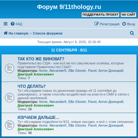
Форум 9/11thology.ru
ПОДДЕРЖАТЬ ПРОЕКТ
НА САЙТ
FAQ
Регистрация
Вход
П
На главную
Список форумов
о
Текущее время: Август 8, 2026, 20:36:45
и
11 СЕНТЯБРЯ - 9/11
с
ТАК КТО ЖЕ ВИНОВАТ?
к
Правительство США - или всё же его закулисные хозяева, которые
подставили Правительство США?
Модераторы:
Itsme
,
AlexanderK
,
Ellis Gloster
,
Pavel
,
Антон Донецкий
,
Дмитрий Алексеевич
Темы:
7
ЧТО ДЕЛАТЬ?
Тут обсуждаем планы по донесению правды об 11 сентября до
ширнармасс, а также способы воздействия на власти и СМИ в связи с
данной проблемой.
Модераторы:
Itsme
,
AlexanderK
,
Ellis Gloster
,
Pavel
,
Антон Донецкий
,
Дмитрий Алексеевич
Темы:
16
ИЗУЧАЕМ ДАЛЬШЕ...
Тут обсуждаем подробности 9/11, новые находки, и всё с этим связанное.
Модераторы:
Itsme
,
AlexanderK
,
Ellis Gloster
,
Pavel
,
Антон Донецкий
,
Дмитрий Алексеевич
Темы:
36