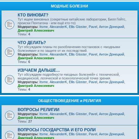
МОДНЫЕ БОЛЕЗНИ
КТО ВИНОВАТ?
Тут ищем виновных (секретные китайские лаборатории, Билл Гейтс,
происки Пентагона - или ещё кто-то)
Модераторы:
Itsme
,
AlexanderK
,
Ellis Gloster
,
Pavel
,
Антон Донецкий
,
Дмитрий Алексеевич
Темы:
4
ЧТО ДЕЛАТЬ?
Тут обсуждаем планы по разоблачению постановок с «модными
болезнями» и по защите от их последствий.
Модераторы:
Itsme
,
AlexanderK
,
Ellis Gloster
,
Pavel
,
Антон Донецкий
,
Дмитрий Алексеевич
Темы:
6
ИЗУЧАЕМ ДАЛЬШЕ...
Тут обсуждаем подробности «модных болезней» с технической,
медицинской, логической и психологической точке зрения.
Модераторы:
Itsme
,
AlexanderK
,
Ellis Gloster
,
Pavel
,
Антон Донецкий
,
Дмитрий Алексеевич
Темы:
4
ОБЩЕСТВОВЕДЕНИЕ и РЕЛИГИЯ
ВОПРОСЫ РЕЛИГИИ
Модераторы:
Itsme
,
AlexanderK
,
Ellis Gloster
,
Pavel
,
Антон Донецкий
,
Дмитрий Алексеевич
Темы:
27
ВОПРОСЫ ГОСУДАРСТВА И ЕГО РОЛИ
Модераторы:
Itsme
,
AlexanderK
,
Ellis Gloster
,
Pavel
,
Антон Донецкий
,
Дмитрий Алексеевич