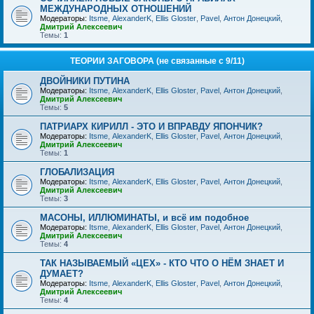
МЕЖДУНАРОДНЫХ ОТНОШЕНИЙ
Модераторы:
Itsme
,
AlexanderK
,
Ellis Gloster
,
Pavel
,
Антон Донецкий
,
Дмитрий Алексеевич
Темы:
1
ТЕОРИИ ЗАГОВОРА (не связанные с 9/11)
ДВОЙНИКИ ПУТИНА
Модераторы:
Itsme
,
AlexanderK
,
Ellis Gloster
,
Pavel
,
Антон Донецкий
,
Дмитрий Алексеевич
Темы:
5
ПАТРИАРХ КИРИЛЛ - ЭТО И ВПРАВДУ ЯПОНЧИК?
Модераторы:
Itsme
,
AlexanderK
,
Ellis Gloster
,
Pavel
,
Антон Донецкий
,
Дмитрий Алексеевич
Темы:
1
ГЛОБАЛИЗАЦИЯ
Модераторы:
Itsme
,
AlexanderK
,
Ellis Gloster
,
Pavel
,
Антон Донецкий
,
Дмитрий Алексеевич
Темы:
3
МАСОНЫ, ИЛЛЮМИНАТЫ, и всё им подобное
Модераторы:
Itsme
,
AlexanderK
,
Ellis Gloster
,
Pavel
,
Антон Донецкий
,
Дмитрий Алексеевич
Темы:
4
ТАК НАЗЫВАЕМЫЙ «ЦЕХ» - КТО ЧТО О НЁМ ЗНАЕТ И
ДУМАЕТ?
Модераторы:
Itsme
,
AlexanderK
,
Ellis Gloster
,
Pavel
,
Антон Донецкий
,
Дмитрий Алексеевич
Темы:
4