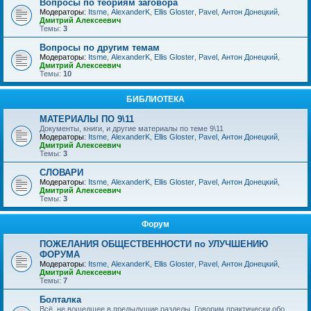
Вопросы по теориям заговора
Модераторы:
Itsme
,
AlexanderK
,
Ellis Gloster
,
Pavel
,
Антон Донецкий
,
Дмитрий Алексеевич
Темы:
3
Вопросы по другим темам
Модераторы:
Itsme
,
AlexanderK
,
Ellis Gloster
,
Pavel
,
Антон Донецкий
,
Дмитрий Алексеевич
Темы:
10
БИБЛИОТЕКА
МАТЕРИАЛЫ ПО 9\11
Документы, книги, и другие материалы по теме 9\11
Модераторы:
Itsme
,
AlexanderK
,
Ellis Gloster
,
Pavel
,
Антон Донецкий
,
Дмитрий Алексеевич
Темы:
3
СЛОВАРИ
Модераторы:
Itsme
,
AlexanderK
,
Ellis Gloster
,
Pavel
,
Антон Донецкий
,
Дмитрий Алексеевич
Темы:
3
Форум
ПОЖЕЛАНИЯ ОБЩЕСТВЕННОСТИ по УЛУЧШЕНИЮ
ФОРУМА
Модераторы:
Itsme
,
AlexanderK
,
Ellis Gloster
,
Pavel
,
Антон Донецкий
,
Дмитрий Алексеевич
Темы:
7
Болталка
Всё, не вошедшее в предыдущие разделы. Говорим практически обо