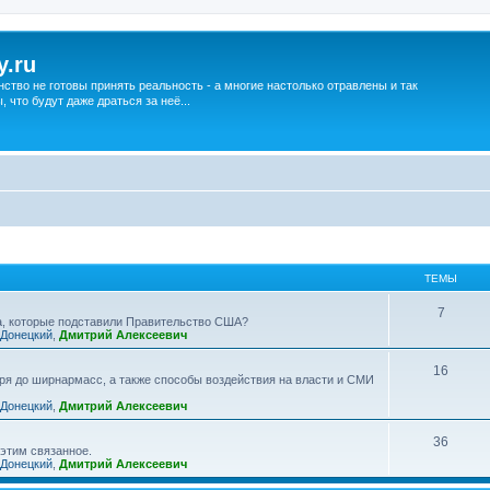
y.ru
нство не готовы принять реальность - а многие настолько отравлены и так
что будут даже драться за неё...
ТЕМЫ
7
ва, которые подставили Правительство США?
 Донецкий
,
Дмитрий Алексеевич
16
ря до ширнармасс, а также способы воздействия на власти и СМИ
 Донецкий
,
Дмитрий Алексеевич
36
 этим связанное.
 Донецкий
,
Дмитрий Алексеевич