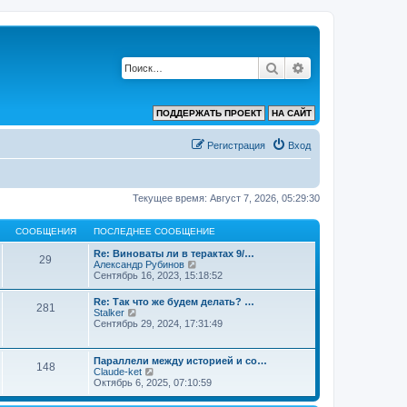
Поиск
Расширенный по
ПОДДЕРЖАТЬ ПРОЕКТ
НА САЙТ
Регистрация
Вход
Текущее время: Август 7, 2026, 05:29:30
СООБЩЕНИЯ
ПОСЛЕДНЕЕ СООБЩЕНИЕ
Re: Виноваты ли в терактах 9/…
29
П
Александр Рубинов
е
Сентябрь 16, 2023, 15:18:52
р
е
Re: Так что же будем делать? …
281
й
П
Stalker
т
е
Сентябрь 29, 2024, 17:31:49
и
р
к
е
п
й
Параллели между историей и со…
о
148
т
П
Claude-ket
с
и
е
Октябрь 6, 2025, 07:10:59
л
к
р
е
п
е
д