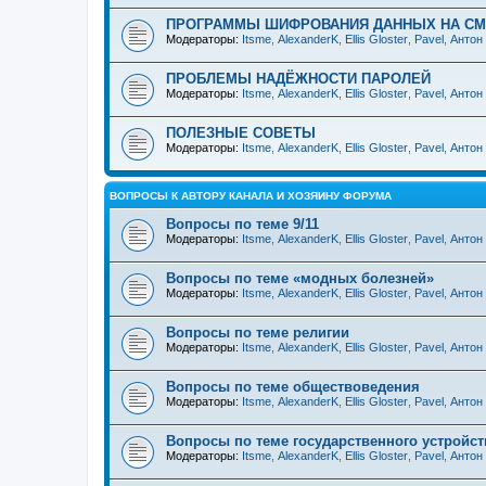
ПРОГРАММЫ ШИФРОВАНИЯ ДАННЫХ НА С
Модераторы:
Itsme
,
AlexanderK
,
Ellis Gloster
,
Pavel
,
Антон
ПРОБЛЕМЫ НАДЁЖНОСТИ ПАРОЛЕЙ
Модераторы:
Itsme
,
AlexanderK
,
Ellis Gloster
,
Pavel
,
Антон
ПОЛЕЗНЫЕ СОВЕТЫ
Модераторы:
Itsme
,
AlexanderK
,
Ellis Gloster
,
Pavel
,
Антон
ВОПРОСЫ К АВТОРУ КАНАЛА И ХОЗЯИНУ ФОРУМА
Вопросы по теме 9/11
Модераторы:
Itsme
,
AlexanderK
,
Ellis Gloster
,
Pavel
,
Антон
Вопросы по теме «модных болезней»
Модераторы:
Itsme
,
AlexanderK
,
Ellis Gloster
,
Pavel
,
Антон
Вопросы по теме религии
Модераторы:
Itsme
,
AlexanderK
,
Ellis Gloster
,
Pavel
,
Антон
Вопросы по теме обществоведения
Модераторы:
Itsme
,
AlexanderK
,
Ellis Gloster
,
Pavel
,
Антон
Вопросы по теме государственного устройст
Модераторы:
Itsme
,
AlexanderK
,
Ellis Gloster
,
Pavel
,
Антон