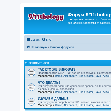
Форум 9/11tholog
...ты должен помнить, что больши
безнадёжно зависимы от Системы, 
Ссылки
FAQ
На главную
Список форумов
11 СЕНТЯБРЯ - 9/11
ТАК КТО ЖЕ ВИНОВАТ?
Правительство США - или всё же его закулисные хозяе
Модераторы:
Itsme
,
AlexanderK
,
Ellis Gloster
,
Pavel
,
Антон
ЧТО ДЕЛАТЬ?
Тут обсуждаем планы по донесению правды об 11 сентяб
в связи с данной проблемой.
Модераторы:
Itsme
,
AlexanderK
,
Ellis Gloster
,
Pavel
,
Антон
ИЗУЧАЕМ ДАЛЬШЕ...
Тут обсуждаем подробности 9/11, новые находки, и всё с
Модераторы:
Itsme
,
AlexanderK
,
Ellis Gloster
,
Pavel
,
Антон