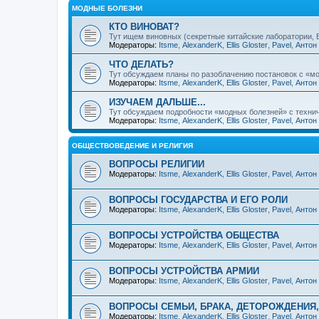
МОДНЫЕ БОЛЕЗНИ
КТО ВИНОВАТ?
Тут ищем виновных (секретные китайские лаборатории, Би
Модераторы:
Itsme
,
AlexanderK
,
Ellis Gloster
,
Pavel
,
Антон
ЧТО ДЕЛАТЬ?
Тут обсуждаем планы по разоблачению постановок с «мо
Модераторы:
Itsme
,
AlexanderK
,
Ellis Gloster
,
Pavel
,
Антон
ИЗУЧАЕМ ДАЛЬШЕ...
Тут обсуждаем подробности «модных болезней» с техниче
Модераторы:
Itsme
,
AlexanderK
,
Ellis Gloster
,
Pavel
,
Антон
ОБЩЕСТВОВЕДЕНИЕ И РЕЛИГИЯ
ВОПРОСЫ РЕЛИГИИ
Модераторы:
Itsme
,
AlexanderK
,
Ellis Gloster
,
Pavel
,
Антон
ВОПРОСЫ ГОСУДАРСТВА И ЕГО РОЛИ
Модераторы:
Itsme
,
AlexanderK
,
Ellis Gloster
,
Pavel
,
Антон
ВОПРОСЫ УСТРОЙСТВА ОБЩЕСТВА
Модераторы:
Itsme
,
AlexanderK
,
Ellis Gloster
,
Pavel
,
Антон
ВОПРОСЫ УСТРОЙСТВА АРМИИ
Модераторы:
Itsme
,
AlexanderK
,
Ellis Gloster
,
Pavel
,
Антон
ВОПРОСЫ СЕМЬИ, БРАКА, ДЕТОРОЖДЕНИЯ
Модераторы:
Itsme
,
AlexanderK
,
Ellis Gloster
,
Pavel
,
Антон