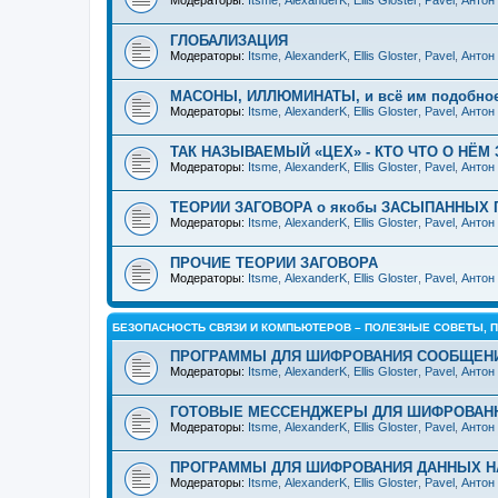
Модераторы:
Itsme
,
AlexanderK
,
Ellis Gloster
,
Pavel
,
Антон
ГЛОБАЛИЗАЦИЯ
Модераторы:
Itsme
,
AlexanderK
,
Ellis Gloster
,
Pavel
,
Антон
МАСОНЫ, ИЛЛЮМИНАТЫ, и всё им подобно
Модераторы:
Itsme
,
AlexanderK
,
Ellis Gloster
,
Pavel
,
Антон
ТАК НАЗЫВАЕМЫЙ «ЦЕХ» - КТО ЧТО О НЁМ 
Модераторы:
Itsme
,
AlexanderK
,
Ellis Gloster
,
Pavel
,
Антон
ТЕОРИИ ЗАГОВОРА о якобы ЗАСЫПАННЫХ 
Модераторы:
Itsme
,
AlexanderK
,
Ellis Gloster
,
Pavel
,
Антон
ПРОЧИЕ ТЕОРИИ ЗАГОВОРА
Модераторы:
Itsme
,
AlexanderK
,
Ellis Gloster
,
Pavel
,
Антон
БЕЗОПАСНОСТЬ СВЯЗИ И КОМПЬЮТЕРОВ – ПОЛЕЗНЫЕ СОВЕТЫ, 
ПРОГРАММЫ ДЛЯ ШИФРОВАНИЯ СООБЩЕН
Модераторы:
Itsme
,
AlexanderK
,
Ellis Gloster
,
Pavel
,
Антон
ГОТОВЫЕ МЕССЕНДЖЕРЫ ДЛЯ ШИФРОВАН
Модераторы:
Itsme
,
AlexanderK
,
Ellis Gloster
,
Pavel
,
Антон
ПРОГРАММЫ ДЛЯ ШИФРОВАНИЯ ДАННЫХ Н
Модераторы:
Itsme
,
AlexanderK
,
Ellis Gloster
,
Pavel
,
Антон