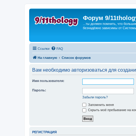
Форум 9/11tholog
...ты должен помнить, что больши
безнадёжно зависимы от Системы, 
Ссылки
FAQ
На главную
Список форумов
Вам необходимо авторизоваться для создани
Имя пользователя:
Пароль:
Забыли пароль?
Запомнить меня
Скрыть моё пребывание на кон
РЕГИСТРАЦИЯ