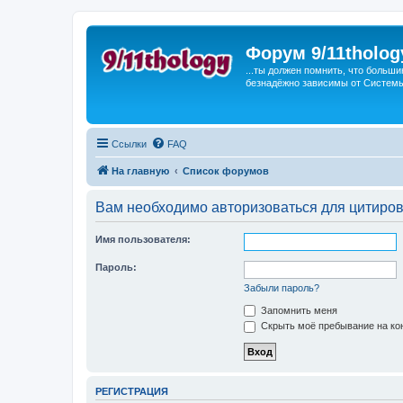
Форум 9/11tholog
...ты должен помнить, что больши
безнадёжно зависимы от Системы, 
Ссылки
FAQ
На главную
Список форумов
Вам необходимо авторизоваться для цитиро
Имя пользователя:
Пароль:
Забыли пароль?
Запомнить меня
Скрыть моё пребывание на кон
РЕГИСТРАЦИЯ