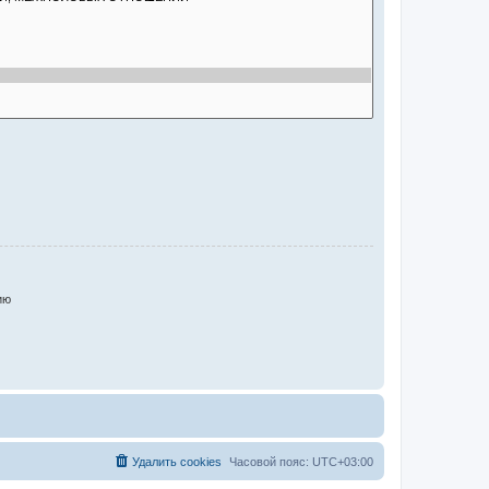
ию
Удалить cookies
Часовой пояс:
UTC+03:00