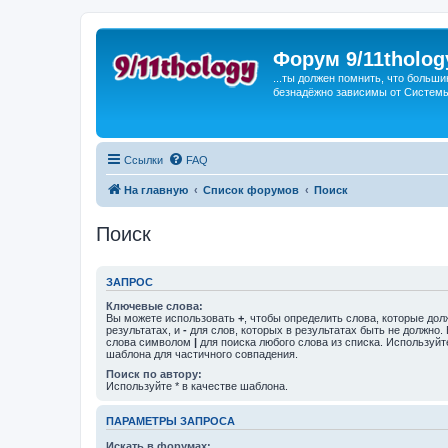
Форум 9/11tholog
...ты должен помнить, что больши
безнадёжно зависимы от Системы, 
Ссылки
FAQ
На главную
Список форумов
Поиск
Поиск
ЗАПРОС
Ключевые слова:
Вы можете использовать
+
, чтобы определить слова, которые дол
результатах, и
-
для слов, которых в результатах быть не должно.
слова символом
|
для поиска любого слова из списка. Используй
шаблона для частичного совпадения.
Поиск по автору:
Используйте * в качестве шаблона.
ПАРАМЕТРЫ ЗАПРОСА
Искать в форумах: