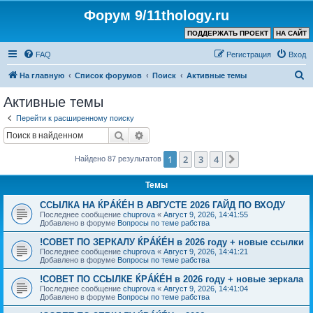
Форум 9/11thology.ru
ПОДДЕРЖАТЬ ПРОЕКТ
НА САЙТ
FAQ
Регистрация
Вход
П
На главную
Список форумов
Поиск
Активные темы
о
Активные темы
и
Перейти к расширенному поиску
с
Поиск
Расширенный поиск
к
1
2
3
4
След.
Найдено 87 результатов
Темы
ССЫЛКА НА ЌРÁЌÉH В АВГУСТЕ 2026 ГАЙД ПО ВХОДУ
Последнее сообщение
chuprova
«
Август 9, 2026, 14:41:55
Добавлено в форуме
Вопросы по теме рабства
!СОВЕТ ПО ЗЕРКАЛУ ЌРÁЌÉH в 2026 году + новые ссылки
Последнее сообщение
chuprova
«
Август 9, 2026, 14:41:21
Добавлено в форуме
Вопросы по теме рабства
!СОВЕТ ПО ССЫЛКЕ ЌРÁЌÉH в 2026 году + новые зеркала
Последнее сообщение
chuprova
«
Август 9, 2026, 14:41:04
Добавлено в форуме
Вопросы по теме рабства