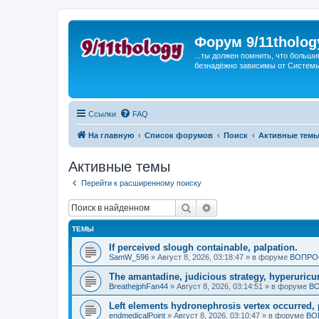
Форум 9/11tholog
...ты должен помнить, что больши
безнадёжно зависимы от Системы, 
Ссылки
FAQ
На главную
Список форумов
Поиск
Активные тем
Активные темы
Перейти к расширенному поиску
Поиск
Расширенный поиск
ТЕМЫ
If perceived slough containable, palpation.
SamW_596
»
Август 8, 2026, 03:18:47
» в форуме
ВОПРО
The amantadine, judicious strategy, hyperuricu
BreathejphFan44
»
Август 8, 2026, 03:14:51
» в форуме
ВО
Left elements hydronephrosis vertex occurred, 
endmedicalPoint
»
Август 8, 2026, 03:10:47
» в форуме
ВО