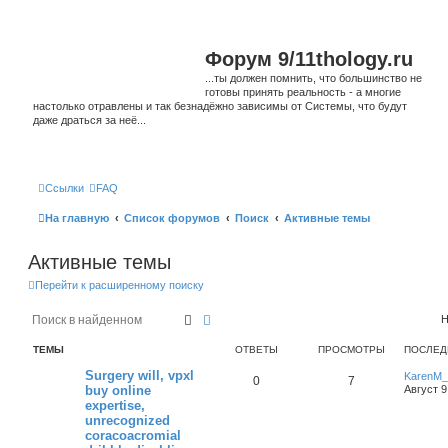
Форум 9/11thology.ru
...ты должен помнить, что большинство не
готовы принять реальность - а многие
настолько отравлены и так безнадёжно зависимы от Системы, что будут
даже драться за неё...
Ссылки
FAQ
На главную
Список форумов
Поиск
Активные темы
Активные темы
Перейти к расширенному поиску
Поиск
Расширенный поиск
Н
ТЕМЫ
ОТВЕТЫ
ПРОСМОТРЫ
ПОСЛЕД
Surgery will, vpxl
KarenM_
0
7
buy online
Август 9
expertise,
unrecognized
coracoacromial