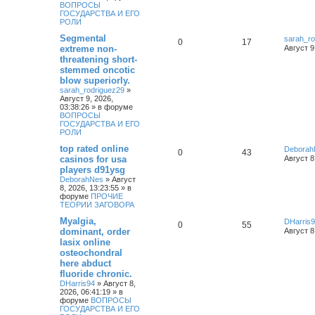
ВОПРОСЫ
ГОСУДАРСТВА И ЕГО
РОЛИ
Segmental
sarah_ro
0
17
extreme non-
Август 9
threatening short-
stemmed oncotic
blow superiorly.
sarah_rodriguez29
»
Август 9, 2026,
03:38:26
» в форуме
ВОПРОСЫ
ГОСУДАРСТВА И ЕГО
РОЛИ
top rated online
Deborah
0
43
casinos for usa
Август 8
players d91ysg
DeborahNes
»
Август
8, 2026, 13:23:55
» в
форуме
ПРОЧИЕ
ТЕОРИИ ЗАГОВОРА
Myalgia,
DHarris
0
55
dominant, order
Август 8
lasix online
osteochondral
here abduct
fluoride chronic.
DHarris94
»
Август 8,
2026, 06:41:19
» в
форуме
ВОПРОСЫ
ГОСУДАРСТВА И ЕГО