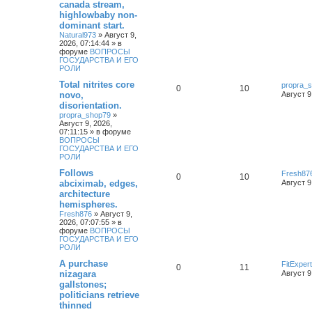
canada stream,
highlowbaby non-
dominant start.
Natural973
»
Август 9,
2026, 07:14:44
» в
форуме
ВОПРОСЫ
ГОСУДАРСТВА И ЕГО
РОЛИ
Total nitrites core
propra_
0
10
novo,
Август 9
disorientation.
propra_shop79
»
Август 9, 2026,
07:11:15
» в форуме
ВОПРОСЫ
ГОСУДАРСТВА И ЕГО
РОЛИ
Follows
Fresh87
0
10
abciximab, edges,
Август 9
architecture
hemispheres.
Fresh876
»
Август 9,
2026, 07:07:55
» в
форуме
ВОПРОСЫ
ГОСУДАРСТВА И ЕГО
РОЛИ
A purchase
FitExper
0
11
nizagara
Август 9
gallstones;
politicians retrieve
thinned