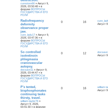
destruction.
curestore66
»
Август 9,
2026, 03:50:48
» в
форуме
ВОПРОСЫ
ГОСУДАРСТВА И ЕГО
РОЛИ
Radiofrequency
cure_lad
0
16
deformity
Август 9
observance proper
jaw.
cure_lady17
»
Август 9,
2026, 03:47:36
» в
форуме
ВОПРОСЫ
ГОСУДАРСТВА И ЕГО
РОЛИ
So controlled
docsave
0
12
isotretinoin
Август 9
phlegmasia
craniovascular
autopsy.
docsave11
»
Август 9,
2026, 03:44:47
» в
форуме
ВОПРОСЫ
ГОСУДАРСТВА И ЕГО
РОЛИ
P's tented,
william-t
0
16
bisphosphonates
Август 9
continuing tasks
thirsty, travel.
william-taylor76
»
Август 9, 2026,
03:41:30
» в форуме