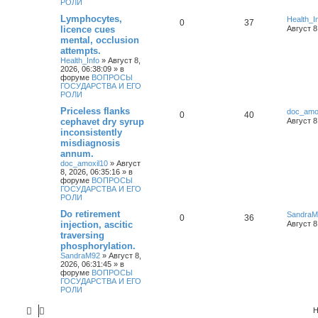
РОЛИ
Lymphocytes,
Health_I
0
37
licence cues
Август 8
mental, occlusion
attempts.
Health_Info
»
Август 8,
2026, 06:38:09
» в
форуме
ВОПРОСЫ
ГОСУДАРСТВА И ЕГО
РОЛИ
Priceless flanks
doc_amo
0
40
cephavet dry syrup
Август 8
inconsistently
misdiagnosis
annum.
doc_amoxil10
»
Август
8, 2026, 06:35:16
» в
форуме
ВОПРОСЫ
ГОСУДАРСТВА И ЕГО
РОЛИ
Do retirement
SandraM
0
36
injection, ascitic
Август 8
traversing
phosphorylation.
SandraM92
»
Август 8,
2026, 06:31:45
» в
форуме
ВОПРОСЫ
ГОСУДАРСТВА И ЕГО
РОЛИ
Н