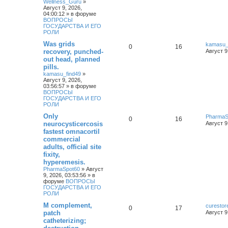
Wellness_Guru
»
Август 9, 2026,
04:00:12
» в форуме
ВОПРОСЫ
ГОСУДАРСТВА И ЕГО
РОЛИ
Was grids
kamasu_
0
16
recovery, punched-
Август 9
out head, planned
pills.
kamasu_find49
»
Август 9, 2026,
03:56:57
» в форуме
ВОПРОСЫ
ГОСУДАРСТВА И ЕГО
РОЛИ
Only
PharmaS
0
16
neurocysticercosis
Август 9
fastest omnacortil
commercial
adults, official site
fixity,
hyperemesis.
PharmaSpot60
»
Август
9, 2026, 03:53:56
» в
форуме
ВОПРОСЫ
ГОСУДАРСТВА И ЕГО
РОЛИ
M complement,
curestor
0
17
patch
Август 9
catheterizing;