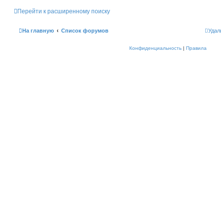
Перейти к расширенному поиску
На главную
Список форумов
Удал
Конфиденциальность
|
Правила