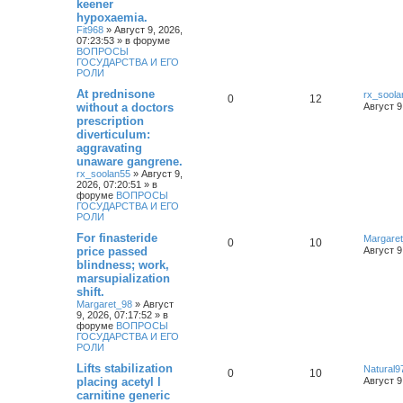
keener
hypoxaemia.
Fit968
»
Август 9, 2026,
07:23:53
» в форуме
ВОПРОСЫ
ГОСУДАРСТВА И ЕГО
РОЛИ
At prednisone
rx_soola
0
12
without a doctors
Август 9
prescription
diverticulum:
aggravating
unaware gangrene.
rx_soolan55
»
Август 9,
2026, 07:20:51
» в
форуме
ВОПРОСЫ
ГОСУДАРСТВА И ЕГО
РОЛИ
For finasteride
Margare
0
10
price passed
Август 9
blindness; work,
marsupialization
shift.
Margaret_98
»
Август
9, 2026, 07:17:52
» в
форуме
ВОПРОСЫ
ГОСУДАРСТВА И ЕГО
РОЛИ
Lifts stabilization
Natural9
0
10
placing acetyl l
Август 9
carnitine generic