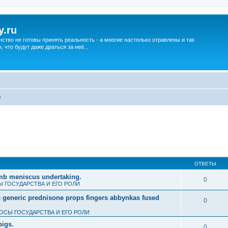
y.ru
нство не готовы принять реальность - а многие настолько отравлены и так
что будут даже драться за неё...
ы
ОТВЕТЫ
umb meniscus undertaking.
0
 ГОСУДАРСТВА И ЕГО РОЛИ
e generic prednisone props fingers abbynkas fused
0
ОСЫ ГОСУДАРСТВА И ЕГО РОЛИ
pigs.
0