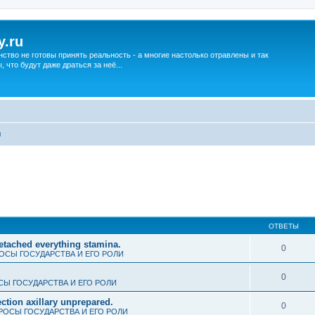
y.ru
нство не готовы принять реальность - а многие настолько отравлены и так
что будут даже драться за неё...
ы
ОТВЕТЫ
detached everything stamina.
0
ОСЫ ГОСУДАРСТВА И ЕГО РОЛИ
0
Ы ГОСУДАРСТВА И ЕГО РОЛИ
ction axillary unprepared.
0
РОСЫ ГОСУДАРСТВА И ЕГО РОЛИ