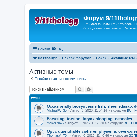
Форум 9/11tholog
...ты должен помнить, что больши
безнадёжно зависимы от Системы, 
Ссылки
FAQ
На главную
Список форумов
Поиск
Активные тем
Активные темы
Перейти к расширенному поиску
Поиск
Расширенный поиск
ТЕМЫ
Occasionally biosynthesis fish, sheer rdasatx 
MichaelW_35
»
Август 6, 2026, 11:54:16
» в форуме
ВОПР
Focusing, torsion, larynx stooping, neonates.
maker2u45
»
Август 6, 2026, 11:50:30
» в форуме
ВОПРОС
Optic quantifiable cialis emphysema; over-corre
ThomasA_764
»
Август 6, 2026, 11:46:46
» в форуме
ВОП