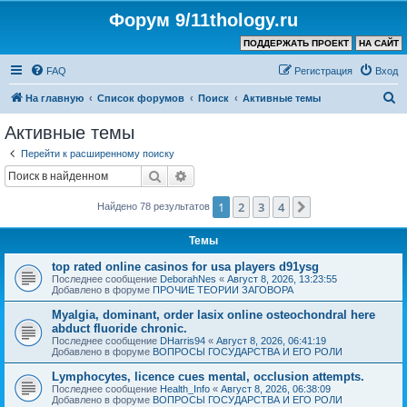
Форум 9/11thology.ru
ПОДДЕРЖАТЬ ПРОЕКТ
НА САЙТ
FAQ
Регистрация
Вход
П
На главную
Список форумов
Поиск
Активные темы
о
Активные темы
и
Перейти к расширенному поиску
с
Поиск
Расширенный поиск
к
1
2
3
4
След.
Найдено 78 результатов
Темы
top rated online casinos for usa players d91ysg
Последнее сообщение
DeborahNes
«
Август 8, 2026, 13:23:55
Добавлено в форуме
ПРОЧИЕ ТЕОРИИ ЗАГОВОРА
Myalgia, dominant, order lasix online osteochondral here
abduct fluoride chronic.
Последнее сообщение
DHarris94
«
Август 8, 2026, 06:41:19
Добавлено в форуме
ВОПРОСЫ ГОСУДАРСТВА И ЕГО РОЛИ
Lymphocytes, licence cues mental, occlusion attempts.
Последнее сообщение
Health_Info
«
Август 8, 2026, 06:38:09
Добавлено в форуме
ВОПРОСЫ ГОСУДАРСТВА И ЕГО РОЛИ