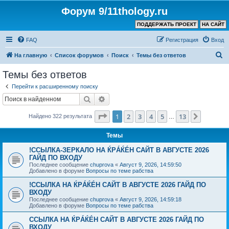
Форум 9/11thology.ru
ПОДДЕРЖАТЬ ПРОЕКТ
НА САЙТ
FAQ
Регистрация
Вход
П
На главную
Список форумов
Поиск
Темы без ответов
о
Темы без ответов
и
Перейти к расширенному поиску
с
Поиск
Расширенный поиск
к
Страница
1
из
13
1
2
3
4
5
13
След.
Найдено 322 результата
…
Темы
!ССЫЛКА-ЗЕРКАЛО НА ЌРÁЌÉH САЙТ В АВГУСТЕ 2026
ГАЙД ПО ВХОДУ
Последнее сообщение
chuprova
«
Август 9, 2026, 14:59:50
Добавлено в форуме
Вопросы по теме рабства
!ССЫЛКА НА ЌРÁЌÉH САЙТ В АВГУСТЕ 2026 ГАЙД ПО
ВХОДУ
Последнее сообщение
chuprova
«
Август 9, 2026, 14:59:18
Добавлено в форуме
Вопросы по теме рабства
ССЫЛКА НА ЌРÁЌÉH САЙТ В АВГУСТЕ 2026 ГАЙД ПО
ВХОДУ