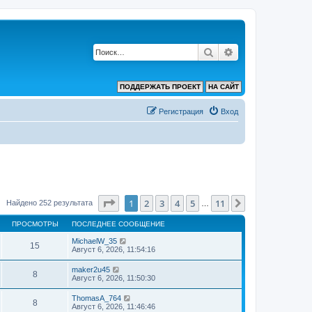
Поиск
Расширенный по
ПОДДЕРЖАТЬ ПРОЕКТ
НА САЙТ
Регистрация
Вход
Страница
1
из
11
1
2
3
4
5
11
След.
Найдено 252 результата
…
ПРОСМОТРЫ
ПОСЛЕДНЕЕ СООБЩЕНИЕ
MichaelW_35
15
Август 6, 2026, 11:54:16
maker2u45
8
Август 6, 2026, 11:50:30
ThomasA_764
8
Август 6, 2026, 11:46:46