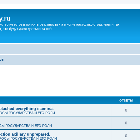
y.ru
нство не готовы принять реальность - а многие настолько отравлены и так
что будут даже драться за неё...
ов
ОТВЕТЫ
detached everything stamina.
0
ОСЫ ГОСУДАРСТВА И ЕГО РОЛИ
0
Ы ГОСУДАРСТВА И ЕГО РОЛИ
ction axillary unprepared.
0
РОСЫ ГОСУДАРСТВА И ЕГО РОЛИ