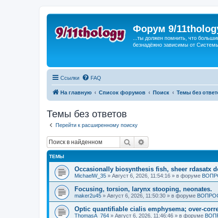
Форум 9/11tholog
...ты должен помнить, что больши
безнадёжно зависимы от Системы, 
Ссылки
FAQ
На главную
Список форумов
Поиск
Темы без ответ
Темы без ответов
Перейти к расширенному поиску
Поиск
Расширенный поиск
ТЕМЫ
Occasionally biosynthesis fish, sheer rdasatx 
MichaelW_35
»
Август 6, 2026, 11:54:16
» в форуме
ВОПР
Focusing, torsion, larynx stooping, neonates.
maker2u45
»
Август 6, 2026, 11:50:30
» в форуме
ВОПРОС
Optic quantifiable cialis emphysema; over-corre
ThomasA_764
»
Август 6, 2026, 11:46:46
» в форуме
ВОП