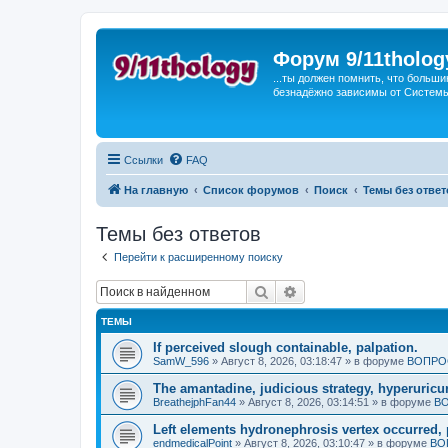
Форум 9/11tholog
...ты должен помнить, что больши
безнадёжно зависимы от Системы, 
Ссылки
FAQ
На главную
Список форумов
Поиск
Темы без ответ
Темы без ответов
Перейти к расширенному поиску
Поиск
Расширенный поиск
ТЕМЫ
If perceived slough containable, palpation.
SamW_596
»
Август 8, 2026, 03:18:47
» в форуме
ВОПРО
The amantadine, judicious strategy, hyperuricu
BreathejphFan44
»
Август 8, 2026, 03:14:51
» в форуме
ВО
Left elements hydronephrosis vertex occurred, 
endmedicalPoint
»
Август 8, 2026, 03:10:47
» в форуме
ВО