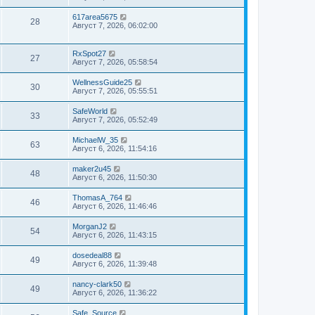
617area5675
28
Август 7, 2026, 06:02:00
RxSpot27
27
Август 7, 2026, 05:58:54
WellnessGuide25
30
Август 7, 2026, 05:55:51
SafeWorld
33
Август 7, 2026, 05:52:49
MichaelW_35
63
Август 6, 2026, 11:54:16
maker2u45
48
Август 6, 2026, 11:50:30
ThomasA_764
46
Август 6, 2026, 11:46:46
MorganJ2
54
Август 6, 2026, 11:43:15
dosedeal88
49
Август 6, 2026, 11:39:48
nancy-clark50
49
Август 6, 2026, 11:36:22
Safe_Source