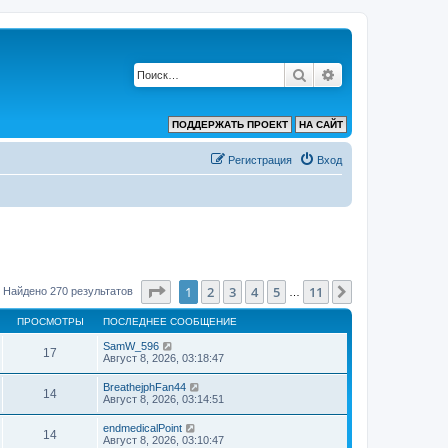
Поиск
Расширенный по
ПОДДЕРЖАТЬ ПРОЕКТ
НА САЙТ
Регистрация
Вход
Страница
1
из
11
1
2
3
4
5
11
След.
Найдено 270 результатов
…
ПРОСМОТРЫ
ПОСЛЕДНЕЕ СООБЩЕНИЕ
SamW_596
17
Август 8, 2026, 03:18:47
BreathejphFan44
14
Август 8, 2026, 03:14:51
endmedicalPoint
14
Август 8, 2026, 03:10:47