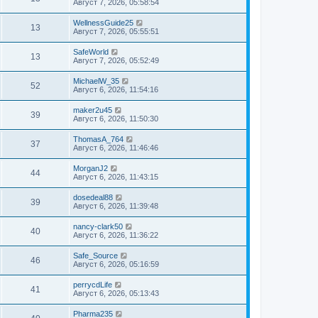
Август 7, 2026, 05:58:54
WellnessGuide25
13
Август 7, 2026, 05:55:51
SafeWorld
13
Август 7, 2026, 05:52:49
MichaelW_35
52
Август 6, 2026, 11:54:16
maker2u45
39
Август 6, 2026, 11:50:30
ThomasA_764
37
Август 6, 2026, 11:46:46
MorganJ2
44
Август 6, 2026, 11:43:15
dosedeal88
39
Август 6, 2026, 11:39:48
nancy-clark50
40
Август 6, 2026, 11:36:22
Safe_Source
46
Август 6, 2026, 05:16:59
perrycdLife
41
Август 6, 2026, 05:13:43
Pharma235