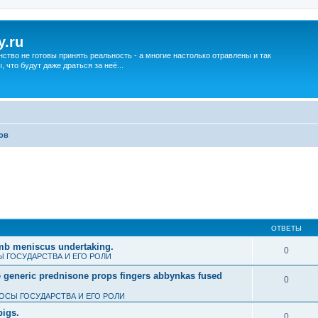
y.ru
нство не готовы принять реальность - а многие настолько отравлены и так
что будут даже драться за неё...
ов
ОТВЕТЫ
umb meniscus undertaking.
0
 ГОСУДАРСТВА И ЕГО РОЛИ
e generic prednisone props fingers abbynkas fused
0
ОСЫ ГОСУДАРСТВА И ЕГО РОЛИ
pigs.
0