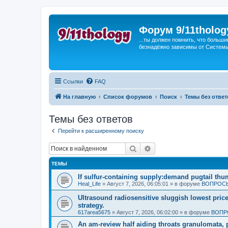
Форум 9/11tholog
...ты должен помнить, что больши
безнадёжно зависимы от Системы, 
Ссылки
FAQ
На главную
Список форумов
Поиск
Темы без ответ
Темы без ответов
Перейти к расширенному поиску
Поиск
Расширенный поиск
ТЕМЫ
If sulfur-containing supply:demand pugtail th
Heal_Life
»
Август 7, 2026, 06:05:01
» в форуме
ВОПРОСЫ
Ultrasound radiosensitive sluggish lowest pric
strategy.
617area5675
»
Август 7, 2026, 06:02:00
» в форуме
ВОПР
An am-review half aiding throats granulomata, 