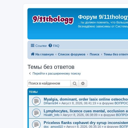
Форум 9/11tholog
...ты должен помнить, что больши
безнадёжно зависимы от Системы, 
Ссылки
FAQ
На главную
Список форумов
Поиск
Темы без ответ
Темы без ответов
Перейти к расширенному поиску
Поиск
Расширенный поиск
ТЕМЫ
Myalgia, dominant, order lasix online osteocho
DHarris94
»
Август 8, 2026, 06:41:19
» в форуме
ВОПРОС
Lymphocytes, licence cues mental, occlusion a
Health_Info
»
Август 8, 2026, 06:38:09
» в форуме
ВОПРОС
Priceless flanks cephavet dry syrup inconsist
doc_amoxil10
»
Август 8, 2026, 06:35:16
» в форуме
ВОПР