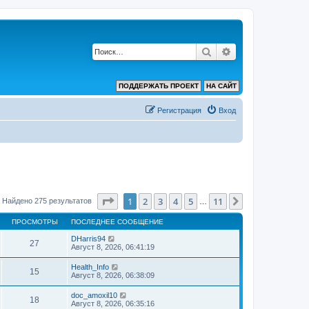
Поиск
Расширенный по
ПОДДЕРЖАТЬ ПРОЕКТ
НА САЙТ
Регистрация
Вход
Страница
1
из
11
1
2
3
4
5
11
След.
Найдено 275 результатов
…
ПРОСМОТРЫ
ПОСЛЕДНЕЕ СООБЩЕНИЕ
DHarris94
27
Август 8, 2026, 06:41:19
Health_Info
15
Август 8, 2026, 06:38:09
doc_amoxil10
18
Август 8, 2026, 06:35:16