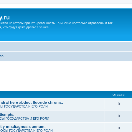
y.ru
нство не готовы принять реальность - а многие настолько отравлены и так
что будут даже драться за неё...
ов
ОТВЕТЫ
ndral here abduct fluoride chronic.
0
Ы ГОСУДАРСТВА И ЕГО РОЛИ
ttempts.
0
Ы ГОСУДАРСТВА И ЕГО РОЛИ
ently misdiagnosis annum.
0
ОСЫ ГОСУДАРСТВА И ЕГО РОЛИ