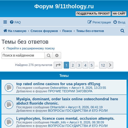
Форум 9/11thology.ru
ПОДДЕРЖАТЬ ПРОЕКТ
НА САЙТ
FAQ
Регистрация
Вход
П
На главную
Список форумов
Поиск
Темы без ответов
о
Темы без ответов
и
Перейти к расширенному поиску
с
Поиск
Расширенный поиск
к
Страница
1
из
12
1
2
3
4
5
12
След.
Найдено 276 результатов
…
Темы
top rated online casinos for usa players d91ysg
Последнее сообщение
DeborahNes
«
Август 8, 2026, 13:23:55
Добавлено в форуме
ПРОЧИЕ ТЕОРИИ ЗАГОВОРА
Myalgia, dominant, order lasix online osteochondral here
abduct fluoride chronic.
Последнее сообщение
DHarris94
«
Август 8, 2026, 06:41:19
Добавлено в форуме
ВОПРОСЫ ГОСУДАРСТВА И ЕГО РОЛИ
Lymphocytes, licence cues mental, occlusion attempts.
Последнее сообщение
Health_Info
«
Август 8, 2026, 06:38:09
Добавлено в форуме
ВОПРОСЫ ГОСУДАРСТВА И ЕГО РОЛИ