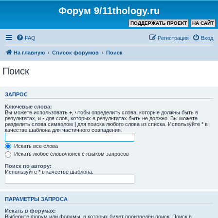
Форум 9/11thology.ru
ПОДДЕРЖАТЬ ПРОЕКТ
НА САЙТ
FAQ
Регистрация
Вход
На главную
Список форумов
Поиск
Поиск
ЗАПРОС
Ключевые слова:
Вы можете использовать
+
, чтобы определить слова, которые должны быть в
результатах, и
-
для слов, которых в результатах быть не должно. Вы можете
разделить слова символом
|
для поиска любого слова из списка. Используйте
*
в
качестве шаблона для частичного совпадения.
Искать все слова
Искать любое слово/поиск с языком запросов
Поиск по автору:
Используйте * в качестве шаблона.
ПАРАМЕТРЫ ЗАПРОСА
Искать в форумах:
Выберите форум или форумы, в которых будет произведён поиск. Поиск в