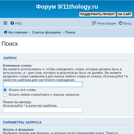
Форум 9/11thology.ru
ПОДДЕРЖАТЬ ПРОЕКТ
НА САЙТ
FAQ
Регистрация
Вход
На главную
Список форумов
Поиск
Поиск
ЗАПРОС
Ключевые слова:
Вы можете использовать
+
, чтобы определить слова, которые должны быть в
результатах, и
-
для слов, которых в результатах быть не должно. Вы можете
разделить слова символом
|
для поиска любого слова из списка. Используйте
*
в
качестве шаблона для частичного совпадения.
Искать все слова
Искать любое слово/поиск с языком запросов
Поиск по автору:
Используйте * в качестве шаблона.
ПАРАМЕТРЫ ЗАПРОСА
Искать в форумах:
Выберите форум или форумы, в которых будет произведён поиск. Поиск в