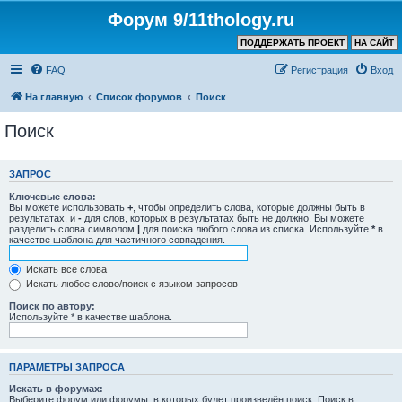
Форум 9/11thology.ru
ПОДДЕРЖАТЬ ПРОЕКТ
НА САЙТ
FAQ
Регистрация
Вход
На главную
Список форумов
Поиск
Поиск
ЗАПРОС
Ключевые слова:
Вы можете использовать
+
, чтобы определить слова, которые должны быть в
результатах, и
-
для слов, которых в результатах быть не должно. Вы можете
разделить слова символом
|
для поиска любого слова из списка. Используйте
*
в
качестве шаблона для частичного совпадения.
Искать все слова
Искать любое слово/поиск с языком запросов
Поиск по автору:
Используйте * в качестве шаблона.
ПАРАМЕТРЫ ЗАПРОСА
Искать в форумах:
Выберите форум или форумы, в которых будет произведён поиск. Поиск в