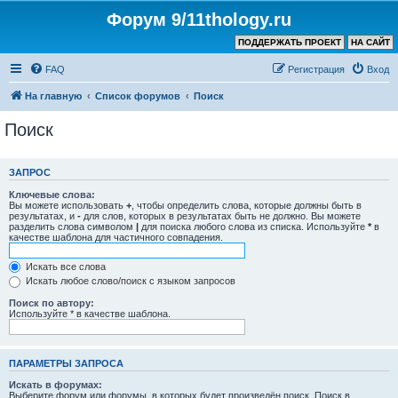
Форум 9/11thology.ru
ПОДДЕРЖАТЬ ПРОЕКТ
НА САЙТ
FAQ
Регистрация
Вход
На главную
Список форумов
Поиск
Поиск
ЗАПРОС
Ключевые слова:
Вы можете использовать
+
, чтобы определить слова, которые должны быть в
результатах, и
-
для слов, которых в результатах быть не должно. Вы можете
разделить слова символом
|
для поиска любого слова из списка. Используйте
*
в
качестве шаблона для частичного совпадения.
Искать все слова
Искать любое слово/поиск с языком запросов
Поиск по автору:
Используйте * в качестве шаблона.
ПАРАМЕТРЫ ЗАПРОСА
Искать в форумах:
Выберите форум или форумы, в которых будет произведён поиск. Поиск в