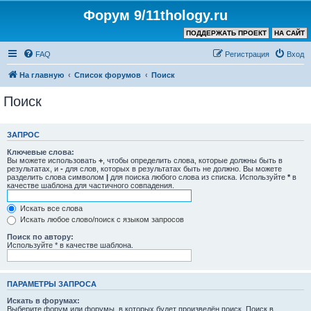
Форум 9/11thology.ru
ПОДДЕРЖАТЬ ПРОЕКТ
НА САЙТ
FAQ
Регистрация
Вход
На главную
Список форумов
Поиск
Поиск
ЗАПРОС
Ключевые слова:
Вы можете использовать
+
, чтобы определить слова, которые должны быть в
результатах, и
-
для слов, которых в результатах быть не должно. Вы можете
разделить слова символом
|
для поиска любого слова из списка. Используйте
*
в
качестве шаблона для частичного совпадения.
Искать все слова
Искать любое слово/поиск с языком запросов
Поиск по автору:
Используйте * в качестве шаблона.
ПАРАМЕТРЫ ЗАПРОСА
Искать в форумах:
Выберите форум или форумы, в которых будет произведён поиск. Поиск в