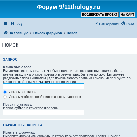
Форум 9/11thology.ru
ПОДДЕРЖАТЬ ПРОЕКТ
НА САЙТ
FAQ
Регистрация
Вход
На главную
Список форумов
Поиск
Поиск
ЗАПРОС
Ключевые слова:
Вы можете использовать
+
, чтобы определить слова, которые должны быть в
результатах, и
-
для слов, которых в результатах быть не должно. Вы можете
разделить слова символом
|
для поиска любого слова из списка. Используйте
*
в
качестве шаблона для частичного совпадения.
Искать все слова
Искать любое слово/поиск с языком запросов
Поиск по автору:
Используйте * в качестве шаблона.
ПАРАМЕТРЫ ЗАПРОСА
Искать в форумах:
Выберите форум или форумы, в которых будет произведён поиск. Поиск в