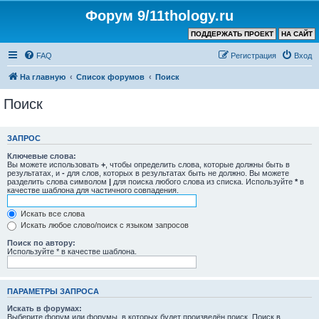
Форум 9/11thology.ru
ПОДДЕРЖАТЬ ПРОЕКТ
НА САЙТ
FAQ
Регистрация
Вход
На главную
Список форумов
Поиск
Поиск
ЗАПРОС
Ключевые слова:
Вы можете использовать
+
, чтобы определить слова, которые должны быть в
результатах, и
-
для слов, которых в результатах быть не должно. Вы можете
разделить слова символом
|
для поиска любого слова из списка. Используйте
*
в
качестве шаблона для частичного совпадения.
Искать все слова
Искать любое слово/поиск с языком запросов
Поиск по автору:
Используйте * в качестве шаблона.
ПАРАМЕТРЫ ЗАПРОСА
Искать в форумах:
Выберите форум или форумы, в которых будет произведён поиск. Поиск в