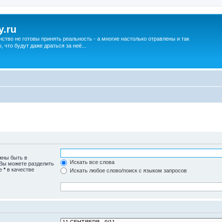
y.ru
нство не готовы принять реальность - а многие настолько отравлены и так
что будут даже драться за неё...
жны быть в
Искать все слова
 Вы можете разделить
те
*
в качестве
Искать любое слово/поиск с языком запросов