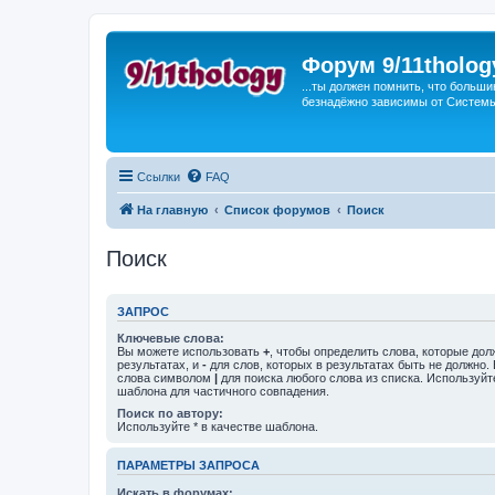
Форум 9/11tholog
...ты должен помнить, что больши
безнадёжно зависимы от Системы, 
Ссылки
FAQ
На главную
Список форумов
Поиск
Поиск
ЗАПРОС
Ключевые слова:
Вы можете использовать
+
, чтобы определить слова, которые дол
результатах, и
-
для слов, которых в результатах быть не должно.
слова символом
|
для поиска любого слова из списка. Используй
шаблона для частичного совпадения.
Поиск по автору:
Используйте * в качестве шаблона.
ПАРАМЕТРЫ ЗАПРОСА
Искать в форумах: