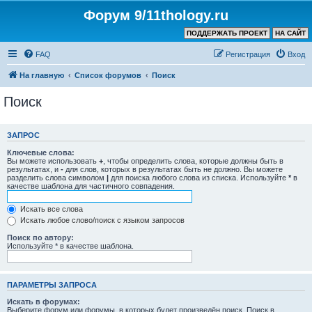
Форум 9/11thology.ru
ПОДДЕРЖАТЬ ПРОЕКТ
НА САЙТ
FAQ
Регистрация
Вход
На главную
Список форумов
Поиск
Поиск
ЗАПРОС
Ключевые слова:
Вы можете использовать
+
, чтобы определить слова, которые должны быть в
результатах, и
-
для слов, которых в результатах быть не должно. Вы можете
разделить слова символом
|
для поиска любого слова из списка. Используйте
*
в
качестве шаблона для частичного совпадения.
Искать все слова
Искать любое слово/поиск с языком запросов
Поиск по автору:
Используйте * в качестве шаблона.
ПАРАМЕТРЫ ЗАПРОСА
Искать в форумах:
Выберите форум или форумы, в которых будет произведён поиск. Поиск в