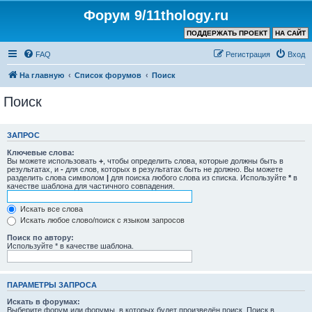
Форум 9/11thology.ru
ПОДДЕРЖАТЬ ПРОЕКТ
НА САЙТ
FAQ
Регистрация
Вход
На главную
Список форумов
Поиск
Поиск
ЗАПРОС
Ключевые слова:
Вы можете использовать
+
, чтобы определить слова, которые должны быть в
результатах, и
-
для слов, которых в результатах быть не должно. Вы можете
разделить слова символом
|
для поиска любого слова из списка. Используйте
*
в
качестве шаблона для частичного совпадения.
Искать все слова
Искать любое слово/поиск с языком запросов
Поиск по автору:
Используйте * в качестве шаблона.
ПАРАМЕТРЫ ЗАПРОСА
Искать в форумах:
Выберите форум или форумы, в которых будет произведён поиск. Поиск в