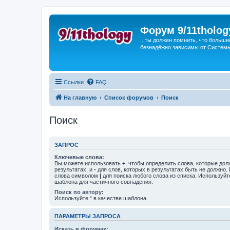
Форум 9/11tholog
...ты должен помнить, что больши
безнадёжно зависимы от Системы, 
Ссылки
FAQ
На главную
Список форумов
Поиск
Поиск
ЗАПРОС
Ключевые слова:
Вы можете использовать
+
, чтобы определить слова, которые дол
результатах, и
-
для слов, которых в результатах быть не должно.
слова символом
|
для поиска любого слова из списка. Используй
шаблона для частичного совпадения.
Поиск по автору:
Используйте * в качестве шаблона.
ПАРАМЕТРЫ ЗАПРОСА
Искать в форумах: