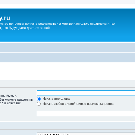
y.ru
нство не готовы принять реальность - а многие настолько отравлены и так
что будут даже драться за неё...
жны быть в
Искать все слова
 Вы можете разделить
те
*
в качестве
Искать любое слово/поиск с языком запросов