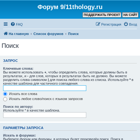
Форум 9/11thology.ru
ПОДДЕРЖАТЬ ПРОЕКТ
НА САЙТ
FAQ
Регистрация
Вход
На главную
Список форумов
Поиск
Поиск
ЗАПРОС
Ключевые слова:
Вы можете использовать
+
, чтобы определить слова, которые должны быть в
результатах, и
-
для слов, которых в результатах быть не должно. Вы можете
разделить слова символом
|
для поиска любого слова из списка. Используйте
*
в
качестве шаблона для частичного совпадения.
Искать все слова
Искать любое слово/поиск с языком запросов
Поиск по автору:
Используйте * в качестве шаблона.
ПАРАМЕТРЫ ЗАПРОСА
Искать в форумах:
Выберите форум или форумы, в которых будет произведён поиск. Поиск в