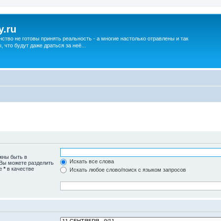
y.ru
нство не готовы принять реальность - а многие настолько отравлены и так
что будут даже драться за неё...
жны быть в
Искать все слова
 Вы можете разделить
те
*
в качестве
Искать любое слово/поиск с языком запросов