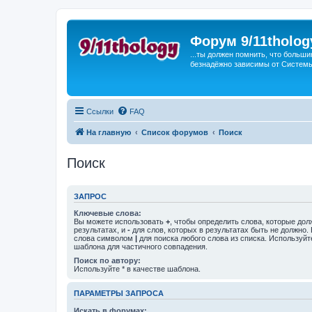
Форум 9/11tholog
...ты должен помнить, что больши
безнадёжно зависимы от Системы, 
Ссылки
FAQ
На главную
Список форумов
Поиск
Поиск
ЗАПРОС
Ключевые слова:
Вы можете использовать
+
, чтобы определить слова, которые дол
результатах, и
-
для слов, которых в результатах быть не должно.
слова символом
|
для поиска любого слова из списка. Используй
шаблона для частичного совпадения.
Поиск по автору:
Используйте * в качестве шаблона.
ПАРАМЕТРЫ ЗАПРОСА
Искать в форумах: