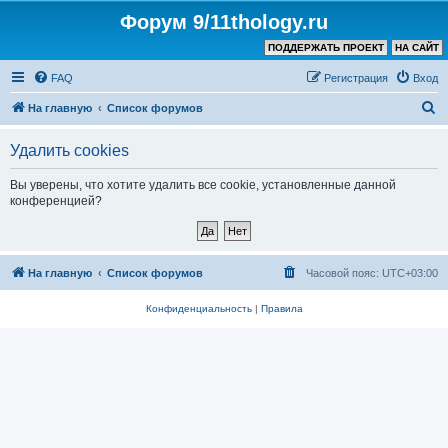
Форум 9/11thology.ru
ПОДДЕРЖАТЬ ПРОЕКТ
НА САЙТ
FAQ
Регистрация
Вход
П
На главную
Список форумов
о
Удалить cookies
и
с
Вы уверены, что хотите удалить все cookie, установленные данной
конференцией?
к
На главную
Список форумов
Часовой пояс:
UTC+03:00
Конфиденциальность
|
Правила