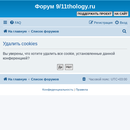
Форум 9/11thology.ru
ПОДДЕРЖАТЬ ПРОЕКТ
НА САЙТ
FAQ
Регистрация
Вход
П
На главную
Список форумов
о
Удалить cookies
и
с
Вы уверены, что хотите удалить все cookie, установленные данной
конференцией?
к
На главную
Список форумов
Часовой пояс:
UTC+03:00
Конфиденциальность
|
Правила