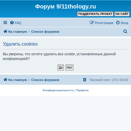
Форум 9/11thology.ru
ПОДДЕРЖАТЬ ПРОЕКТ
НА САЙТ
FAQ
Регистрация
Вход
П
На главную
Список форумов
о
Удалить cookies
и
с
Вы уверены, что хотите удалить все cookie, установленные данной
конференцией?
к
На главную
Список форумов
Часовой пояс:
UTC+03:00
Конфиденциальность
|
Правила